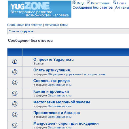
Вход
Регистрация
Поиск
Сообщения без ответов
|
Активны
Сообщения без ответов
|
Активные темы
Список форумов
Сообщения без ответов
О проекте Yugzone.ru
Важная
Опять артикуляция.
в форуме
Обсуждение упражнений по скорочтению
Снилось как рисую
в форуме
Осознанные сны
Камин и дровишки
в форуме
Осознанные сны
мастопатия молочной железы
в форуме
Осознанные сны
Просветление и йога-сна
в форуме
Осознанные сны
Mangosteen - сироп для похудения
в форуме
Осознанные сны