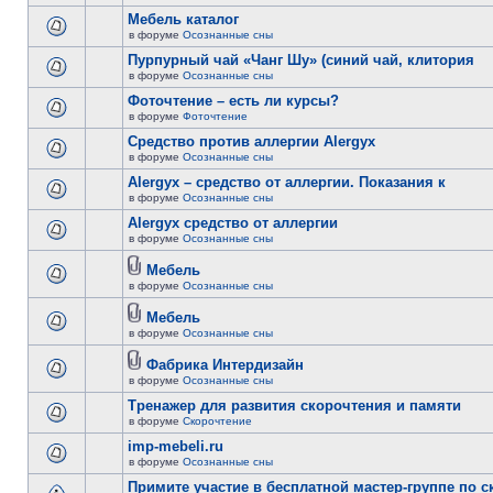
Мебель каталог
в форуме
Осознанные сны
Пурпурный чай «Чанг Шу» (синий чай, клитория
в форуме
Осознанные сны
Фоточтение – есть ли курсы?
в форуме
Фоточтение
Cредство против аллергии Alergyx
в форуме
Осознанные сны
Alergyx – средство от аллергии. Показания к
в форуме
Осознанные сны
Alergyx средство от аллергии
в форуме
Осознанные сны
Мебель
в форуме
Осознанные сны
Мебель
в форуме
Осознанные сны
Фабрика Интердизайн
в форуме
Осознанные сны
Тренажер для развития скорочтения и памяти
в форуме
Скорочтение
imp-mebeli.ru
в форуме
Осознанные сны
Примите участие в бесплатной мастер-группе по 