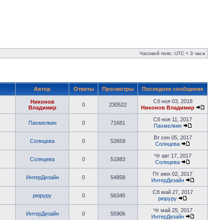
Часовой пояс: UTC + 3 часа
Автор
Ответы
Просмотры
Последнее сообщение
Сб ноя 03, 2018
Никонов
0
230522
Владимир
Никонов Владимир
Сб ноя 11, 2017
Пахмелкин
0
71681
Пахмелкин
Вт сен 05, 2017
Солнцева
0
52659
Солнцева
Чт авг 17, 2017
Солнцева
0
51883
Солнцева
Пт июн 02, 2017
ИнтерДизайн
0
54858
ИнтерДизайн
Сб май 27, 2017
рюруру
0
56345
рюруру
Чт май 25, 2017
ИнтерДизайн
0
55906
ИнтерДизайн