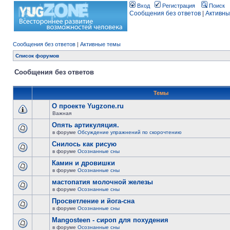
Вход
Регистрация
Поиск
Сообщения без ответов
|
Активны
Сообщения без ответов
|
Активные темы
Список форумов
Сообщения без ответов
Темы
О проекте Yugzone.ru
Важная
Опять артикуляция.
в форуме
Обсуждение упражнений по скорочтению
Снилось как рисую
в форуме
Осознанные сны
Камин и дровишки
в форуме
Осознанные сны
мастопатия молочной железы
в форуме
Осознанные сны
Просветление и йога-сна
в форуме
Осознанные сны
Mangosteen - сироп для похудения
в форуме
Осознанные сны