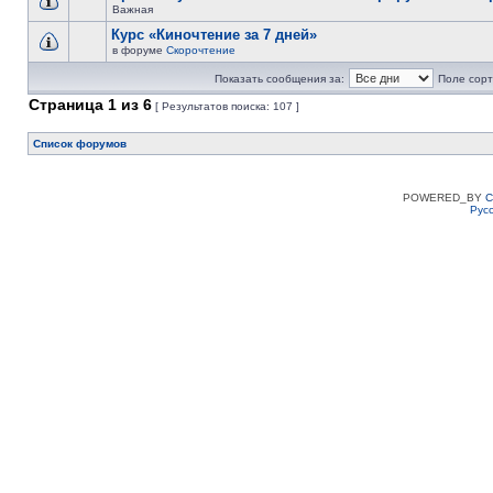
Важная
Курс «Киночтение за 7 дней»
в форуме
Скорочтение
Показать сообщения за:
Поле сорт
Страница
1
из
6
[ Результатов поиска: 107 ]
Список форумов
POWERED_BY
C
Рус