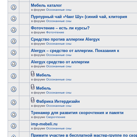
Мебель каталог
в форуме
Осознанные сны
Пурпурный чай «Чанг Шу» (синий чай, клитория
в форуме
Осознанные сны
Фоточтение – есть ли курсы?
в форуме
Фоточтение
Cредство против аллергии Alergyx
в форуме
Осознанные сны
Alergyx – средство от аллергии. Показания к
в форуме
Осознанные сны
Alergyx средство от аллергии
в форуме
Осознанные сны
Мебель
в форуме
Осознанные сны
Мебель
в форуме
Осознанные сны
Фабрика Интердизайн
в форуме
Осознанные сны
Тренажер для развития скорочтения и памяти
в форуме
Скорочтение
imp-mebeli.ru
в форуме
Осознанные сны
Примите участие в бесплатной мастер-группе по ск