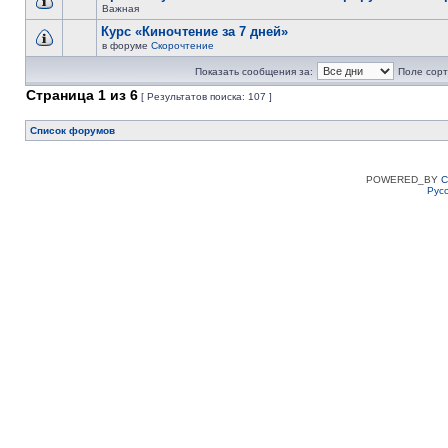
Важная
Курс «Киночтение за 7 дней»
в форуме
Скорочтение
Показать сообщения за:
Поле сорт
Страница
1
из
6
[ Результатов поиска: 107 ]
Список форумов
POWERED_BY
C
Рус