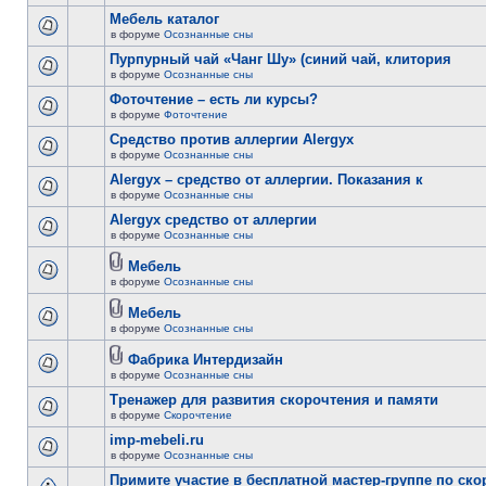
Мебель каталог
в форуме
Осознанные сны
Пурпурный чай «Чанг Шу» (синий чай, клитория
в форуме
Осознанные сны
Фоточтение – есть ли курсы?
в форуме
Фоточтение
Cредство против аллергии Alergyx
в форуме
Осознанные сны
Alergyx – средство от аллергии. Показания к
в форуме
Осознанные сны
Alergyx средство от аллергии
в форуме
Осознанные сны
Мебель
в форуме
Осознанные сны
Мебель
в форуме
Осознанные сны
Фабрика Интердизайн
в форуме
Осознанные сны
Тренажер для развития скорочтения и памяти
в форуме
Скорочтение
imp-mebeli.ru
в форуме
Осознанные сны
Примите участие в бесплатной мастер-группе по ск