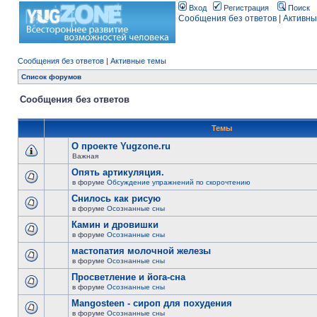
Вход
Регистрация
Поиск
Сообщения без ответов
|
Активны
Сообщения без ответов
|
Активные темы
Список форумов
Сообщения без ответов
Темы
О проекте Yugzone.ru
Важная
Опять артикуляция.
в форуме
Обсуждение упражнений по скорочтению
Снилось как рисую
в форуме
Осознанные сны
Камин и дровишки
в форуме
Осознанные сны
мастопатия молочной железы
в форуме
Осознанные сны
Просветление и йога-сна
в форуме
Осознанные сны
Mangosteen - сироп для похудения
в форуме
Осознанные сны