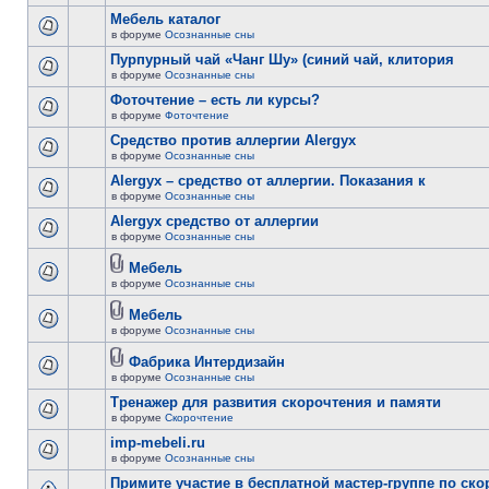
Мебель каталог
в форуме
Осознанные сны
Пурпурный чай «Чанг Шу» (синий чай, клитория
в форуме
Осознанные сны
Фоточтение – есть ли курсы?
в форуме
Фоточтение
Cредство против аллергии Alergyx
в форуме
Осознанные сны
Alergyx – средство от аллергии. Показания к
в форуме
Осознанные сны
Alergyx средство от аллергии
в форуме
Осознанные сны
Мебель
в форуме
Осознанные сны
Мебель
в форуме
Осознанные сны
Фабрика Интердизайн
в форуме
Осознанные сны
Тренажер для развития скорочтения и памяти
в форуме
Скорочтение
imp-mebeli.ru
в форуме
Осознанные сны
Примите участие в бесплатной мастер-группе по ск