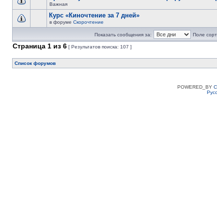
Важная
Курс «Киночтение за 7 дней»
в форуме
Скорочтение
Показать сообщения за:
Поле сорт
Страница
1
из
6
[ Результатов поиска: 107 ]
Список форумов
POWERED_BY
C
Рус