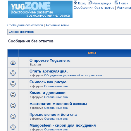
Вход
Регистрация
Поиск
Сообщения без ответов
|
Активны
Сообщения без ответов
|
Активные темы
Список форумов
Сообщения без ответов
Темы
О проекте Yugzone.ru
Важная
Опять артикуляция.
в форуме
Обсуждение упражнений по скорочтению
Снилось как рисую
в форуме
Осознанные сны
Камин и дровишки
в форуме
Осознанные сны
мастопатия молочной железы
в форуме
Осознанные сны
Просветление и йога-сна
в форуме
Осознанные сны
Mangosteen - сироп для похудения
в форуме
Осознанные сны