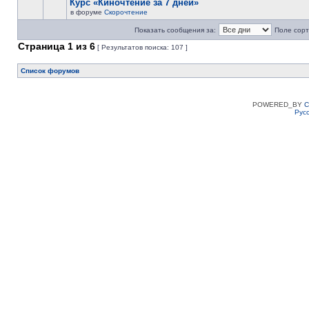
Курс «Киночтение за 7 дней»
в форуме
Скорочтение
Показать сообщения за:
Поле сорт
Страница
1
из
6
[ Результатов поиска: 107 ]
Список форумов
POWERED_BY
C
Рус