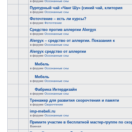
в форуме
Осознанные сны
Пурпурный чай «Чанг Шу» (синий чай, клитория
в форуме
Осознанные сны
Фоточтение – есть ли курсы?
в форуме
Фоточтение
Cредство против аллергии Alergyx
в форуме
Осознанные сны
Alergyx – средство от аллергии. Показания к
в форуме
Осознанные сны
Alergyx средство от аллергии
в форуме
Осознанные сны
Мебель
в форуме
Осознанные сны
Мебель
в форуме
Осознанные сны
Фабрика Интердизайн
в форуме
Осознанные сны
Тренажер для развития скорочтения и памяти
в форуме
Скорочтение
imp-mebeli.ru
в форуме
Осознанные сны
Примите участие в бесплатной мастер-группе по ск
Важная