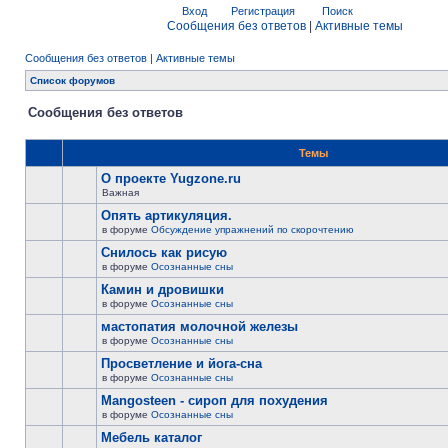
Вход
Регистрация
Поиск
Сообщения без ответов
|
Активные темы
Сообщения без ответов
|
Активные темы
Список форумов
Сообщения без ответов
Темы
О проекте Yugzone.ru
Важная
Опять артикуляция.
в форуме
Обсуждение упражнений по скорочтению
Снилось как рисую
в форуме
Осознанные сны
Камин и дровишки
в форуме
Осознанные сны
мастопатия молочной железы
в форуме
Осознанные сны
Просветление и йога-сна
в форуме
Осознанные сны
Mangosteen - сироп для похудения
в форуме
Осознанные сны
Мебель каталог