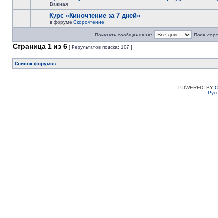
Важная
Курс «Киночтение за 7 дней»
в форуме
Скорочтение
Показать сообщения за:
Поле сорт
Страница
1
из
6
[ Результатов поиска: 107 ]
Список форумов
POWERED_BY
C
Рус