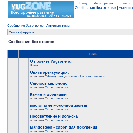
Вход
Регистрация
Поиск
Сообщения без ответов
|
Активны
Сообщения без ответов
|
Активные темы
Список форумов
Сообщения без ответов
Темы
О проекте Yugzone.ru
Важная
Опять артикуляция.
в форуме
Обсуждение упражнений по скорочтению
Снилось как рисую
в форуме
Осознанные сны
Камин и дровишки
в форуме
Осознанные сны
мастопатия молочной железы
в форуме
Осознанные сны
Просветление и йога-сна
в форуме
Осознанные сны
Mangosteen - сироп для похудения
в форуме
Осознанные сны