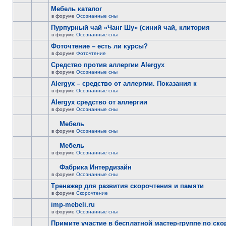
Мебель каталог
в форуме
Осознанные сны
Пурпурный чай «Чанг Шу» (синий чай, клитория
в форуме
Осознанные сны
Фоточтение – есть ли курсы?
в форуме
Фоточтение
Cредство против аллергии Alergyx
в форуме
Осознанные сны
Alergyx – средство от аллергии. Показания к
в форуме
Осознанные сны
Alergyx средство от аллергии
в форуме
Осознанные сны
Мебель
в форуме
Осознанные сны
Мебель
в форуме
Осознанные сны
Фабрика Интердизайн
в форуме
Осознанные сны
Тренажер для развития скорочтения и памяти
в форуме
Скорочтение
imp-mebeli.ru
в форуме
Осознанные сны
Примите участие в бесплатной мастер-группе по ск