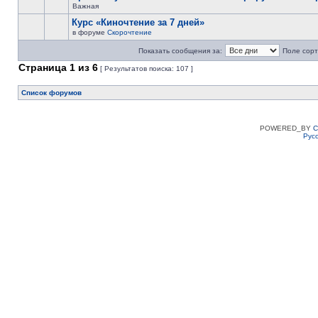
Важная
Курс «Киночтение за 7 дней»
в форуме
Скорочтение
Показать сообщения за:
Поле сорт
Страница
1
из
6
[ Результатов поиска: 107 ]
Список форумов
POWERED_BY
C
Рус