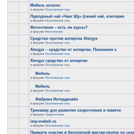
Мебель каталог
в форуме
Осознанные сны
Пурпурный чай «Чанг Шу» (синий чай, клитория
в форуме
Осознанные сны
Фоточтение – есть ли курсы?
в форуме
Фоточтение
Cредство против аллергии Alergyx
в форуме
Осознанные сны
Alergyx – средство от аллергии. Показания к
в форуме
Осознанные сны
Alergyx средство от аллергии
в форуме
Осознанные сны
Мебель
в форуме
Осознанные сны
Мебель
в форуме
Осознанные сны
Фабрика Интердизайн
в форуме
Осознанные сны
Тренажер для развития скорочтения и памяти
в форуме
Скорочтение
imp-mebeli.ru
в форуме
Осознанные сны
Примите участие в бесплатной мастер-группе по ск