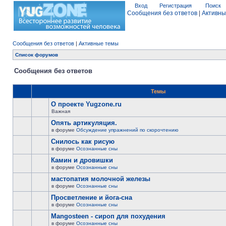
Вход
Регистрация
Поиск
Сообщения без ответов
|
Активны
Сообщения без ответов
|
Активные темы
Список форумов
Сообщения без ответов
Темы
О проекте Yugzone.ru
Важная
Опять артикуляция.
в форуме
Обсуждение упражнений по скорочтению
Снилось как рисую
в форуме
Осознанные сны
Камин и дровишки
в форуме
Осознанные сны
мастопатия молочной железы
в форуме
Осознанные сны
Просветление и йога-сна
в форуме
Осознанные сны
Mangosteen - сироп для похудения
в форуме
Осознанные сны