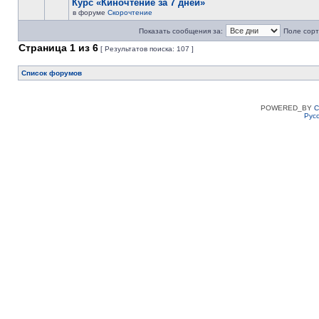
Курс «Киночтение за 7 дней»
в форуме
Скорочтение
Показать сообщения за:
Поле сорт
Страница
1
из
6
[ Результатов поиска: 107 ]
Список форумов
POWERED_BY
C
Рус