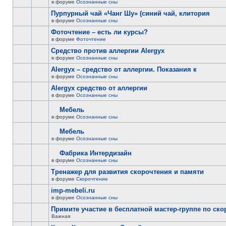
в форуме
Осознанные сны
Пурпурный чай «Чанг Шу» (синий чай, клитория
в форуме
Осознанные сны
Фоточтение – есть ли курсы?
в форуме
Фоточтение
Cредство против аллергии Alergyx
в форуме
Осознанные сны
Alergyx – средство от аллергии. Показания к
в форуме
Осознанные сны
Alergyx средство от аллергии
в форуме
Осознанные сны
Мебель
в форуме
Осознанные сны
Мебель
в форуме
Осознанные сны
Фабрика Интердизайн
в форуме
Осознанные сны
Тренажер для развития скорочтения и памяти
в форуме
Скорочтение
imp-mebeli.ru
в форуме
Осознанные сны
Примите участие в бесплатной мастер-группе по ск
Важная