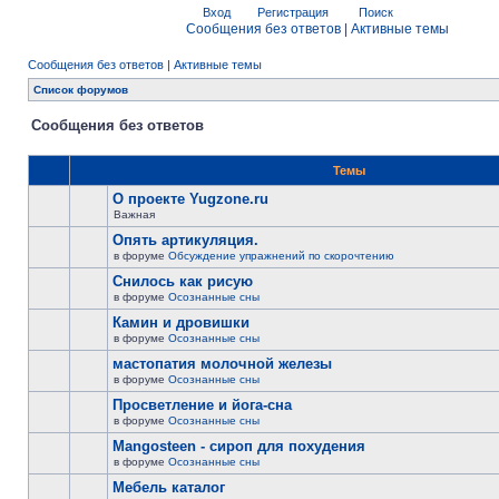
Вход
Регистрация
Поиск
Сообщения без ответов
|
Активные темы
Сообщения без ответов
|
Активные темы
Список форумов
Сообщения без ответов
Темы
О проекте Yugzone.ru
Важная
Опять артикуляция.
в форуме
Обсуждение упражнений по скорочтению
Снилось как рисую
в форуме
Осознанные сны
Камин и дровишки
в форуме
Осознанные сны
мастопатия молочной железы
в форуме
Осознанные сны
Просветление и йога-сна
в форуме
Осознанные сны
Mangosteen - сироп для похудения
в форуме
Осознанные сны
Мебель каталог