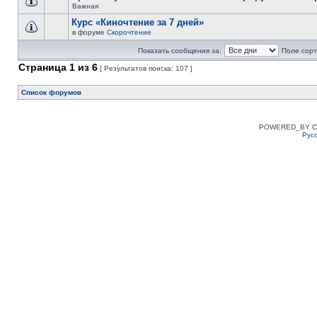
Важная
Курс «Киночтение за 7 дней»
в форуме
Скорочтение
Показать сообщения за:
Поле сорт
Страница
1
из
6
[ Результатов поиска: 107 ]
Список форумов
POWERED_BY
C
Рус