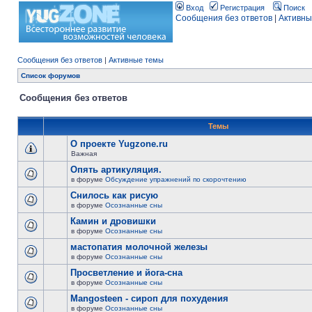
Вход
Регистрация
Поиск
Сообщения без ответов
|
Активны
Сообщения без ответов
|
Активные темы
Список форумов
Сообщения без ответов
Темы
О проекте Yugzone.ru
Важная
Опять артикуляция.
в форуме
Обсуждение упражнений по скорочтению
Снилось как рисую
в форуме
Осознанные сны
Камин и дровишки
в форуме
Осознанные сны
мастопатия молочной железы
в форуме
Осознанные сны
Просветление и йога-сна
в форуме
Осознанные сны
Mangosteen - сироп для похудения
в форуме
Осознанные сны