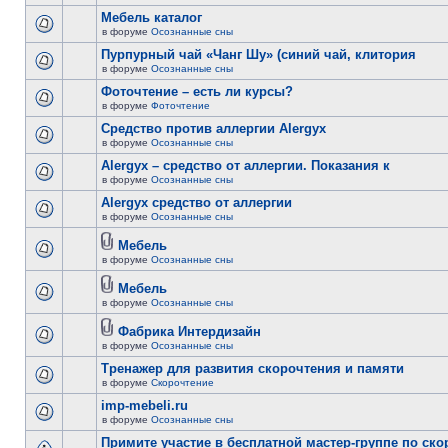
Мебель каталог
в форуме
Осознанные сны
Пурпурный чай «Чанг Шу» (синий чай, клитория
в форуме
Осознанные сны
Фоточтение – есть ли курсы?
в форуме
Фоточтение
Cредство против аллергии Alergyx
в форуме
Осознанные сны
Alergyx – средство от аллергии. Показания к
в форуме
Осознанные сны
Alergyx средство от аллергии
в форуме
Осознанные сны
Мебель
в форуме
Осознанные сны
Мебель
в форуме
Осознанные сны
Фабрика Интердизайн
в форуме
Осознанные сны
Тренажер для развития скорочтения и памяти
в форуме
Скорочтение
imp-mebeli.ru
в форуме
Осознанные сны
Примите участие в бесплатной мастер-группе по ск