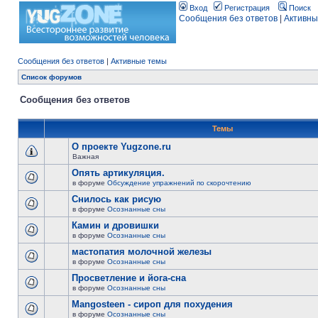
Вход
Регистрация
Поиск
Сообщения без ответов
|
Активны
Сообщения без ответов
|
Активные темы
Список форумов
Сообщения без ответов
Темы
О проекте Yugzone.ru
Важная
Опять артикуляция.
в форуме
Обсуждение упражнений по скорочтению
Снилось как рисую
в форуме
Осознанные сны
Камин и дровишки
в форуме
Осознанные сны
мастопатия молочной железы
в форуме
Осознанные сны
Просветление и йога-сна
в форуме
Осознанные сны
Mangosteen - сироп для похудения
в форуме
Осознанные сны