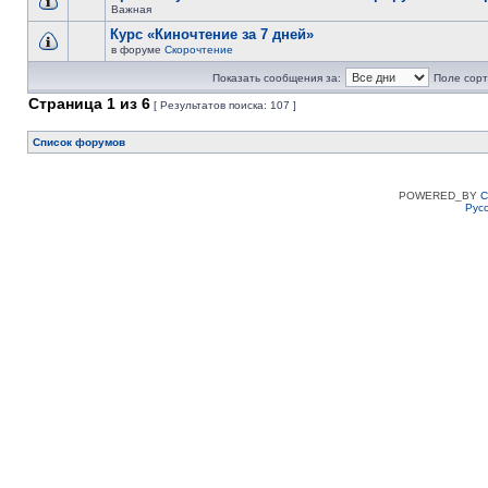
Важная
Курс «Киночтение за 7 дней»
в форуме
Скорочтение
Показать сообщения за:
Поле сорт
Страница
1
из
6
[ Результатов поиска: 107 ]
Список форумов
POWERED_BY
C
Рус