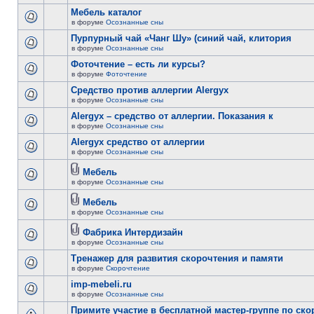
Мебель каталог
в форуме
Осознанные сны
Пурпурный чай «Чанг Шу» (синий чай, клитория
в форуме
Осознанные сны
Фоточтение – есть ли курсы?
в форуме
Фоточтение
Cредство против аллергии Alergyx
в форуме
Осознанные сны
Alergyx – средство от аллергии. Показания к
в форуме
Осознанные сны
Alergyx средство от аллергии
в форуме
Осознанные сны
Мебель
в форуме
Осознанные сны
Мебель
в форуме
Осознанные сны
Фабрика Интердизайн
в форуме
Осознанные сны
Тренажер для развития скорочтения и памяти
в форуме
Скорочтение
imp-mebeli.ru
в форуме
Осознанные сны
Примите участие в бесплатной мастер-группе по ск