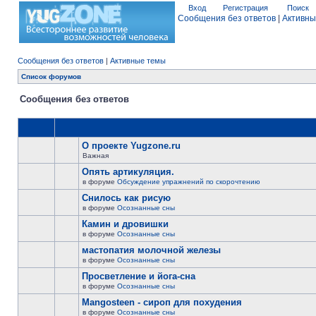
Вход
Регистрация
Поиск
Сообщения без ответов
|
Активны
Сообщения без ответов
|
Активные темы
Список форумов
Сообщения без ответов
О проекте Yugzone.ru
Важная
Опять артикуляция.
в форуме
Обсуждение упражнений по скорочтению
Снилось как рисую
в форуме
Осознанные сны
Камин и дровишки
в форуме
Осознанные сны
мастопатия молочной железы
в форуме
Осознанные сны
Просветление и йога-сна
в форуме
Осознанные сны
Mangosteen - сироп для похудения
в форуме
Осознанные сны