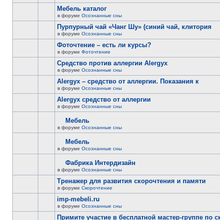
Мебель каталог
в форуме
Осознанные сны
Пурпурный чай «Чанг Шу» (синий чай, клитория
в форуме
Осознанные сны
Фоточтение – есть ли курсы?
в форуме
Фоточтение
Cредство против аллергии Alergyx
в форуме
Осознанные сны
Alergyx – средство от аллергии. Показания к
в форуме
Осознанные сны
Alergyx средство от аллергии
в форуме
Осознанные сны
Мебель
в форуме
Осознанные сны
Мебель
в форуме
Осознанные сны
Фабрика Интердизайн
в форуме
Осознанные сны
Тренажер для развития скорочтения и памяти
в форуме
Скорочтение
imp-mebeli.ru
в форуме
Осознанные сны
Примите участие в бесплатной мастер-группе по 