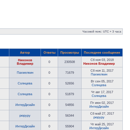
Часовой пояс: UTC + 3 часа
Автор
Ответы
Просмотры
Последнее сообщение
Сб ноя 03, 2018
Никонов
0
230508
Владимир
Никонов Владимир
Сб ноя 11, 2017
Пахмелкин
0
71679
Пахмелкин
Вт сен 05, 2017
Солнцева
0
52656
Солнцева
Чт авг 17, 2017
Солнцева
0
51879
Солнцева
Пт июн 02, 2017
ИнтерДизайн
0
54856
ИнтерДизайн
Сб май 27, 2017
рюруру
0
56344
рюруру
Чт май 25, 2017
ИнтерДизайн
0
55904
ИнтерДизайн