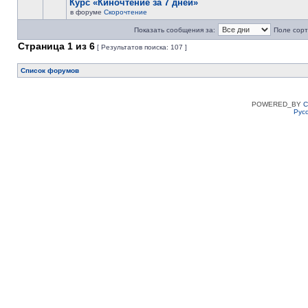
Курс «Киночтение за 7 дней»
в форуме
Скорочтение
Показать сообщения за:
Поле сорт
Страница
1
из
6
[ Результатов поиска: 107 ]
Список форумов
POWERED_BY
C
Рус