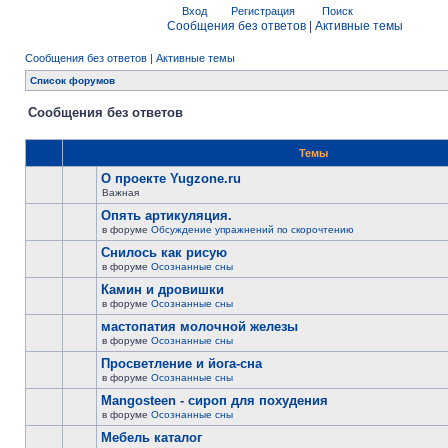
Вход
Регистрация
Поиск
Сообщения без ответов
|
Активные темы
Сообщения без ответов
|
Активные темы
Список форумов
Сообщения без ответов
Темы
О проекте Yugzone.ru
Важная
Опять артикуляция.
в форуме
Обсуждение упражнений по скорочтению
Снилось как рисую
в форуме
Осознанные сны
Камин и дровишки
в форуме
Осознанные сны
мастопатия молочной железы
в форуме
Осознанные сны
Просветление и йога-сна
в форуме
Осознанные сны
Mangosteen - сироп для похудения
в форуме
Осознанные сны
Мебель каталог