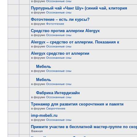
в форуме
Осознанные сны
Пурпурный чай «Чанг Шу» (синий чай, клитория
в форуме
Осознанные сны
Фоточтение – есть ли курсы?
в форуме
Фоточтение
Cредство против аллергии Alergyx
в форуме
Осознанные сны
Alergyx – средство от аллергии. Показания к
в форуме
Осознанные сны
Alergyx средство от аллергии
в форуме
Осознанные сны
Мебель
в форуме
Осознанные сны
Мебель
в форуме
Осознанные сны
Фабрика Интердизайн
в форуме
Осознанные сны
Тренажер для развития скорочтения и памяти
в форуме
Скорочтение
imp-mebeli.ru
в форуме
Осознанные сны
Примите участие в бесплатной мастер-группе по ск
Важная