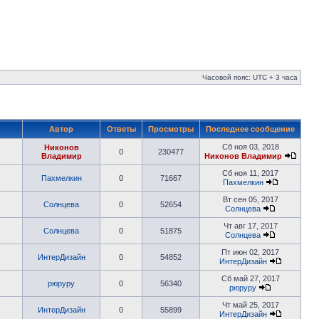
Часовой пояс: UTC + 3 часа
Автор
Ответы
Просмотры
Последнее сообщение
Сб ноя 03, 2018
Никонов
0
230477
Владимир
Никонов Владимир
Сб ноя 11, 2017
Пахмелкин
0
71667
Пахмелкин
Вт сен 05, 2017
Солнцева
0
52654
Солнцева
Чт авг 17, 2017
Солнцева
0
51875
Солнцева
Пт июн 02, 2017
ИнтерДизайн
0
54852
ИнтерДизайн
Сб май 27, 2017
рюруру
0
56340
рюруру
Чт май 25, 2017
ИнтерДизайн
0
55899
ИнтерДизайн