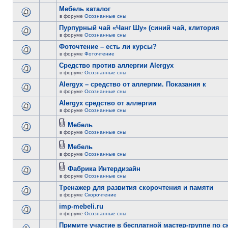
Мебель каталог
в форуме
Осознанные сны
Пурпурный чай «Чанг Шу» (синий чай, клитория
в форуме
Осознанные сны
Фоточтение – есть ли курсы?
в форуме
Фоточтение
Cредство против аллергии Alergyx
в форуме
Осознанные сны
Alergyx – средство от аллергии. Показания к
в форуме
Осознанные сны
Alergyx средство от аллергии
в форуме
Осознанные сны
Мебель
в форуме
Осознанные сны
Мебель
в форуме
Осознанные сны
Фабрика Интердизайн
в форуме
Осознанные сны
Тренажер для развития скорочтения и памяти
в форуме
Скорочтение
imp-mebeli.ru
в форуме
Осознанные сны
Примите участие в бесплатной мастер-группе по 