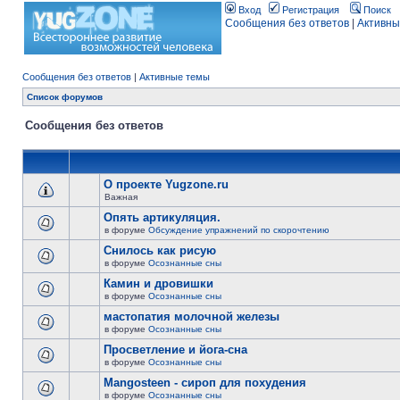
Вход
Регистрация
Поиск
Сообщения без ответов
|
Активны
Сообщения без ответов
|
Активные темы
Список форумов
Сообщения без ответов
О проекте Yugzone.ru
Важная
Опять артикуляция.
в форуме
Обсуждение упражнений по скорочтению
Снилось как рисую
в форуме
Осознанные сны
Камин и дровишки
в форуме
Осознанные сны
мастопатия молочной железы
в форуме
Осознанные сны
Просветление и йога-сна
в форуме
Осознанные сны
Mangosteen - сироп для похудения
в форуме
Осознанные сны