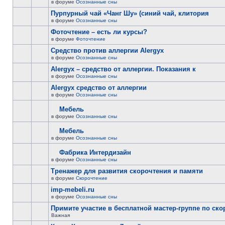
в форуме
Осознанные сны
Пурпурный чай «Чанг Шу» (синий чай, клитория
в форуме
Осознанные сны
Фоточтение – есть ли курсы?
в форуме
Фоточтение
Cредство против аллергии Alergyx
в форуме
Осознанные сны
Alergyx – средство от аллергии. Показания к
в форуме
Осознанные сны
Alergyx средство от аллергии
в форуме
Осознанные сны
Мебель
в форуме
Осознанные сны
Мебель
в форуме
Осознанные сны
Фабрика Интердизайн
в форуме
Осознанные сны
Тренажер для развития скорочтения и памяти
в форуме
Скорочтение
imp-mebeli.ru
в форуме
Осознанные сны
Примите участие в бесплатной мастер-группе по ск
Важная