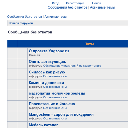
Вход
Регистрация
Поиск
Сообщения без ответов
|
Активные темы
Сообщения без ответов
|
Активные темы
Список форумов
Сообщения без ответов
Темы
О проекте Yugzone.ru
Важная
Опять артикуляция.
в форуме
Обсуждение упражнений по скорочтению
Снилось как рисую
в форуме
Осознанные сны
Камин и дровишки
в форуме
Осознанные сны
мастопатия молочной железы
в форуме
Осознанные сны
Просветление и йога-сна
в форуме
Осознанные сны
Mangosteen - сироп для похудения
в форуме
Осознанные сны
Мебель каталог