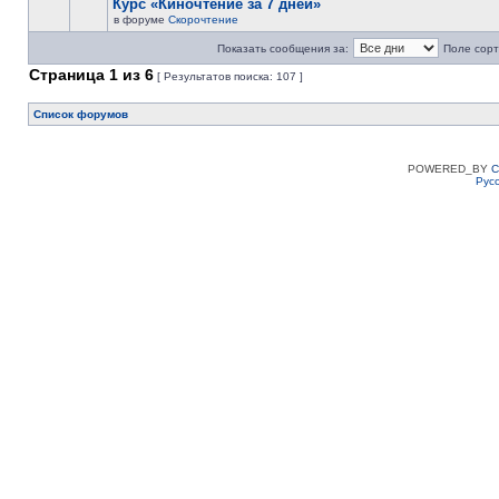
Курс «Киночтение за 7 дней»
в форуме
Скорочтение
Показать сообщения за:
Поле сорт
Страница
1
из
6
[ Результатов поиска: 107 ]
Список форумов
POWERED_BY
C
Рус