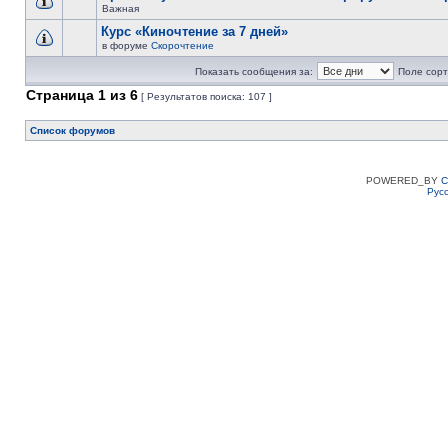
Важная
Курс «Киночтение за 7 дней»
в форуме
Скорочтение
Показать сообщения за:
Поле сорт
Страница
1
из
6
[ Результатов поиска: 107 ]
Список форумов
POWERED_BY
C
Рус