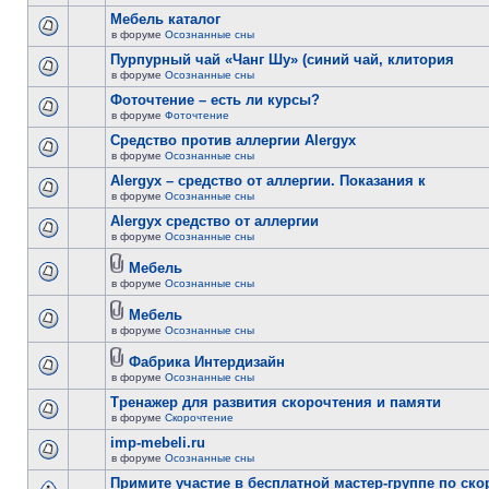
Мебель каталог
в форуме
Осознанные сны
Пурпурный чай «Чанг Шу» (синий чай, клитория
в форуме
Осознанные сны
Фоточтение – есть ли курсы?
в форуме
Фоточтение
Cредство против аллергии Alergyx
в форуме
Осознанные сны
Alergyx – средство от аллергии. Показания к
в форуме
Осознанные сны
Alergyx средство от аллергии
в форуме
Осознанные сны
Мебель
в форуме
Осознанные сны
Мебель
в форуме
Осознанные сны
Фабрика Интердизайн
в форуме
Осознанные сны
Тренажер для развития скорочтения и памяти
в форуме
Скорочтение
imp-mebeli.ru
в форуме
Осознанные сны
Примите участие в бесплатной мастер-группе по ск