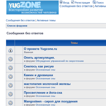
Вход
Регистрация
Поиск
Сообщения без ответов
|
Активны
Сообщения без ответов
|
Активные темы
Список форумов
Сообщения без ответов
Темы
О проекте Yugzone.ru
Важная
Опять артикуляция.
в форуме
Обсуждение упражнений по скорочтению
Снилось как рисую
в форуме
Осознанные сны
Камин и дровишки
в форуме
Осознанные сны
мастопатия молочной железы
в форуме
Осознанные сны
Просветление и йога-сна
в форуме
Осознанные сны
Mangosteen - сироп для похудения
в форуме
Осознанные сны