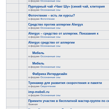
в форуме
Осознанные сны
Пурпурный чай «Чанг Шу» (синий чай, клитория
в форуме
Осознанные сны
Фоточтение – есть ли курсы?
в форуме
Фоточтение
Cредство против аллергии Alergyx
в форуме
Осознанные сны
Alergyx – средство от аллергии. Показания к
в форуме
Осознанные сны
Alergyx средство от аллергии
в форуме
Осознанные сны
Мебель
в форуме
Осознанные сны
Мебель
в форуме
Осознанные сны
Фабрика Интердизайн
в форуме
Осознанные сны
Тренажер для развития скорочтения и памяти
в форуме
Скорочтение
imp-mebeli.ru
в форуме
Осознанные сны
Примите участие в бесплатной мастер-группе по 
Важная