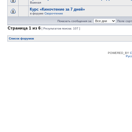
Важная
Курс «Киночтение за 7 дней»
в форуме
Скорочтение
Показать сообщения за:
Поле сорт
Страница
1
из
6
[ Результатов поиска: 107 ]
Список форумов
POWERED_BY
C
Рус