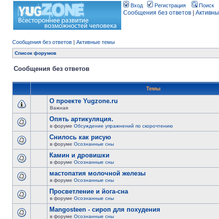
Вход
Регистрация
Поиск
Сообщения без ответов
|
Активны
Сообщения без ответов
|
Активные темы
Список форумов
Сообщения без ответов
Темы
О проекте Yugzone.ru
Важная
Опять артикуляция.
в форуме
Обсуждение упражнений по скорочтению
Снилось как рисую
в форуме
Осознанные сны
Камин и дровишки
в форуме
Осознанные сны
мастопатия молочной железы
в форуме
Осознанные сны
Просветление и йога-сна
в форуме
Осознанные сны
Mangosteen - сироп для похудения
в форуме
Осознанные сны