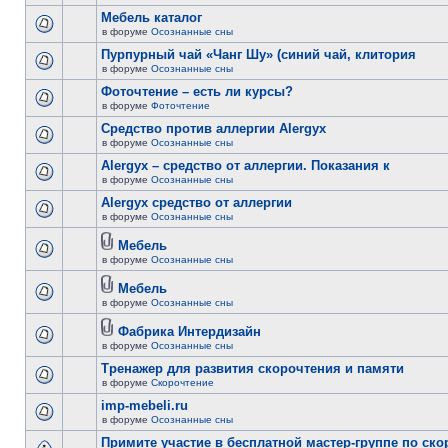
Мебель каталог
в форуме
Осознанные сны
Пурпурный чай «Чанг Шу» (синий чай, клитория
в форуме
Осознанные сны
Фоточтение – есть ли курсы?
в форуме
Фоточтение
Cредство против аллергии Alergyx
в форуме
Осознанные сны
Alergyx – средство от аллергии. Показания к
в форуме
Осознанные сны
Alergyx средство от аллергии
в форуме
Осознанные сны
Мебель
в форуме
Осознанные сны
Мебель
в форуме
Осознанные сны
Фабрика Интердизайн
в форуме
Осознанные сны
Тренажер для развития скорочтения и памяти
в форуме
Скорочтение
imp-mebeli.ru
в форуме
Осознанные сны
Примите участие в бесплатной мастер-группе по ск