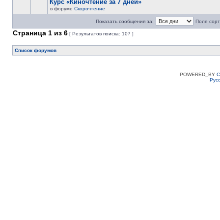
Курс «Киночтение за 7 дней»
в форуме
Скорочтение
Показать сообщения за:
Поле сорт
Страница
1
из
6
[ Результатов поиска: 107 ]
Список форумов
POWERED_BY
C
Рус