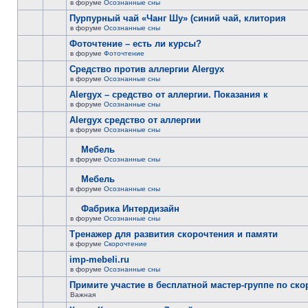
в форуме
Осознанные сны
Пурпурный чай «Чанг Шу» (синий чай, клитория
в форуме
Осознанные сны
Фоточтение – есть ли курсы?
в форуме
Фоточтение
Cредство против аллергии Alergyx
в форуме
Осознанные сны
Alergyx – средство от аллергии. Показания к
в форуме
Осознанные сны
Alergyx средство от аллергии
в форуме
Осознанные сны
Мебель
в форуме
Осознанные сны
Мебель
в форуме
Осознанные сны
Фабрика Интердизайн
в форуме
Осознанные сны
Тренажер для развития скорочтения и памяти
в форуме
Скорочтение
imp-mebeli.ru
в форуме
Осознанные сны
Примите участие в бесплатной мастер-группе по ск
Важная