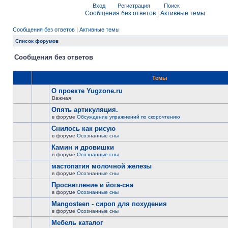
Вход
Регистрация
Поиск
Сообщения без ответов
|
Активные темы
Сообщения без ответов
|
Активные темы
Список форумов
Сообщения без ответов
Темы
О проекте Yugzone.ru
Важная
Опять артикуляция.
в форуме
Обсуждение упражнений по скорочтению
Снилось как рисую
в форуме
Осознанные сны
Камин и дровишки
в форуме
Осознанные сны
мастопатия молочной железы
в форуме
Осознанные сны
Просветление и йога-сна
в форуме
Осознанные сны
Mangosteen - сироп для похудения
в форуме
Осознанные сны
Мебель каталог