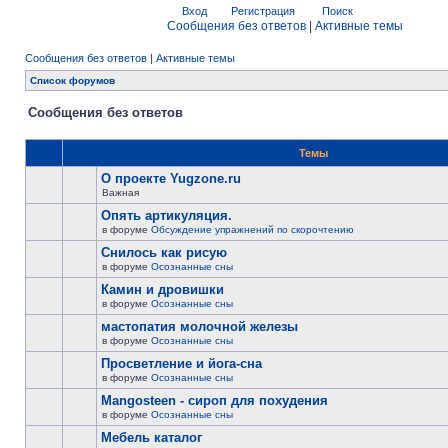
Вход
Регистрация
Поиск
Сообщения без ответов
|
Активные темы
Сообщения без ответов
|
Активные темы
Список форумов
Сообщения без ответов
Темы
О проекте Yugzone.ru
Важная
Опять артикуляция.
в форуме
Обсуждение упражнений по скорочтению
Снилось как рисую
в форуме
Осознанные сны
Камин и дровишки
в форуме
Осознанные сны
мастопатия молочной железы
в форуме
Осознанные сны
Просветление и йога-сна
в форуме
Осознанные сны
Mangosteen - сироп для похудения
в форуме
Осознанные сны
Мебель каталог