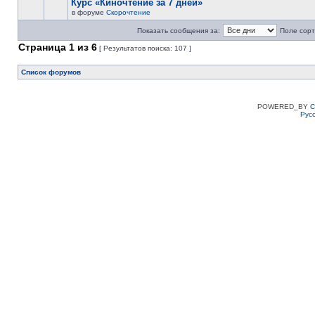
Курс «Киночтение за 7 дней»
в форуме
Скорочтение
Показать сообщения за:
Поле сорт
Страница
1
из
6
[ Результатов поиска: 107 ]
Список форумов
POWERED_BY
C
Рус