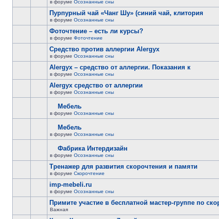
в форуме
Осознанные сны
Пурпурный чай «Чанг Шу» (синий чай, клитория
в форуме
Осознанные сны
Фоточтение – есть ли курсы?
в форуме
Фоточтение
Cредство против аллергии Alergyx
в форуме
Осознанные сны
Alergyx – средство от аллергии. Показания к
в форуме
Осознанные сны
Alergyx средство от аллергии
в форуме
Осознанные сны
Мебель
в форуме
Осознанные сны
Мебель
в форуме
Осознанные сны
Фабрика Интердизайн
в форуме
Осознанные сны
Тренажер для развития скорочтения и памяти
в форуме
Скорочтение
imp-mebeli.ru
в форуме
Осознанные сны
Примите участие в бесплатной мастер-группе по ск
Важная