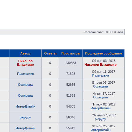
Часовой пояс: UTC + 3 часа
Автор
Ответы
Просмотры
Последнее сообщение
Сб ноя 03, 2018
Никонов
0
230553
Владимир
Никонов Владимир
Сб ноя 11, 2017
Пахмелкин
0
71698
Пахмелкин
Вт сен 05, 2017
Солнцева
0
52665
Солнцева
Чт авг 17, 2017
Солнцева
0
51889
Солнцева
Пт июн 02, 2017
ИнтерДизайн
0
54863
ИнтерДизайн
Сб май 27, 2017
рюруру
0
56346
рюруру
Чт май 25, 2017
ИнтерДизайн
0
55913
ИнтерДизайн