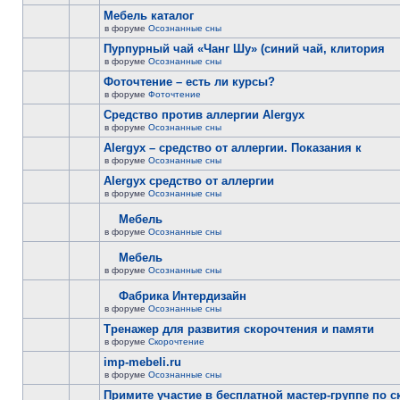
Мебель каталог
в форуме
Осознанные сны
Пурпурный чай «Чанг Шу» (синий чай, клитория
в форуме
Осознанные сны
Фоточтение – есть ли курсы?
в форуме
Фоточтение
Cредство против аллергии Alergyx
в форуме
Осознанные сны
Alergyx – средство от аллергии. Показания к
в форуме
Осознанные сны
Alergyx средство от аллергии
в форуме
Осознанные сны
Мебель
в форуме
Осознанные сны
Мебель
в форуме
Осознанные сны
Фабрика Интердизайн
в форуме
Осознанные сны
Тренажер для развития скорочтения и памяти
в форуме
Скорочтение
imp-mebeli.ru
в форуме
Осознанные сны
Примите участие в бесплатной мастер-группе по 