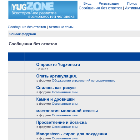
Вход
Регистрация
Поиск
Сообщения без ответов
|
Активны
Сообщения без ответов
|
Активные темы
Список форумов
Сообщения без ответов
О проекте Yugzone.ru
Важная
Опять артикуляция.
в форуме
Обсуждение упражнений по скорочтению
Снилось как рисую
в форуме
Осознанные сны
Камин и дровишки
в форуме
Осознанные сны
мастопатия молочной железы
в форуме
Осознанные сны
Просветление и йога-сна
в форуме
Осознанные сны
Mangosteen - сироп для похудения
в форуме
Осознанные сны