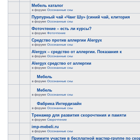
Мебель каталог
в форуме
Осознанные сны
Пурпурный чай «Чанг Шу» (синий чай, клитория
в форуме
Осознанные сны
Фоточтение – есть ли курсы?
в форуме
Фоточтение
Cредство против аллергии Alergyx
в форуме
Осознанные сны
Alergyx – средство от аллергии. Показания к
в форуме
Осознанные сны
Alergyx средство от аллергии
в форуме
Осознанные сны
Мебель
в форуме
Осознанные сны
Мебель
в форуме
Осознанные сны
Фабрика Интердизайн
в форуме
Осознанные сны
Тренажер для развития скорочтения и памяти
в форуме
Скорочтение
imp-mebeli.ru
в форуме
Осознанные сны
Примите участие в бесплатной мастер-группе по ск