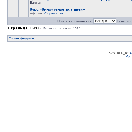
Важная
Курс «Киночтение за 7 дней»
в форуме
Скорочтение
Показать сообщения за:
Поле сорт
Страница
1
из
6
[ Результатов поиска: 107 ]
Список форумов
POWERED_BY
C
Рус