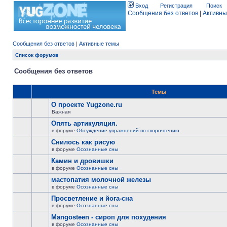
Вход
Регистрация
Поиск
Сообщения без ответов
|
Активны
Сообщения без ответов
|
Активные темы
Список форумов
Сообщения без ответов
Темы
О проекте Yugzone.ru
Важная
Опять артикуляция.
в форуме
Обсуждение упражнений по скорочтению
Снилось как рисую
в форуме
Осознанные сны
Камин и дровишки
в форуме
Осознанные сны
мастопатия молочной железы
в форуме
Осознанные сны
Просветление и йога-сна
в форуме
Осознанные сны
Mangosteen - сироп для похудения
в форуме
Осознанные сны