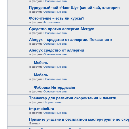
в форуме
Осознанные сны
Пурпурный чай «Чанг Шу» (синий чай, клитория
в форуме
Осознанные сны
Фоточтение – есть ли курсы?
в форуме
Фоточтение
Cредство против аллергии Alergyx
в форуме
Осознанные сны
Alergyx – средство от аллергии. Показания к
в форуме
Осознанные сны
Alergyx средство от аллергии
в форуме
Осознанные сны
Мебель
в форуме
Осознанные сны
Мебель
в форуме
Осознанные сны
Фабрика Интердизайн
в форуме
Осознанные сны
Тренажер для развития скорочтения и памяти
в форуме
Скорочтение
imp-mebeli.ru
в форуме
Осознанные сны
Примите участие в бесплатной мастер-группе по ск
Важная