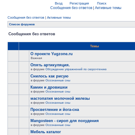
Вход
Регистрация
Поиск
Сообщения без ответов
|
Активные темы
Сообщения без ответов
|
Активные темы
Список форумов
Сообщения без ответов
Темы
О проекте Yugzone.ru
Важная
Опять артикуляция.
в форуме
Обсуждение упражнений по скорочтению
Снилось как рисую
в форуме
Осознанные сны
Камин и дровишки
в форуме
Осознанные сны
мастопатия молочной железы
в форуме
Осознанные сны
Просветление и йога-сна
в форуме
Осознанные сны
Mangosteen - сироп для похудения
в форуме
Осознанные сны
Мебель каталог