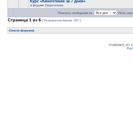
Курс «Киночтение за 7 дней»
в форуме
Скорочтение
Показать сообщения за:
Поле сорт
Страница
1
из
6
[ Результатов поиска: 107 ]
Список форумов
POWERED_BY
C
Рус