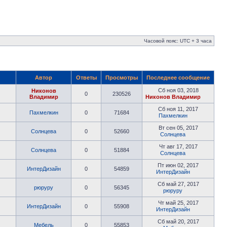
Часовой пояс: UTC + 3 часа
Автор
Ответы
Просмотры
Последнее сообщение
Сб ноя 03, 2018
Никонов
0
230526
Владимир
Никонов Владимир
Сб ноя 11, 2017
Пахмелкин
0
71684
Пахмелкин
Вт сен 05, 2017
Солнцева
0
52660
Солнцева
Чт авг 17, 2017
Солнцева
0
51884
Солнцева
Пт июн 02, 2017
ИнтерДизайн
0
54859
ИнтерДизайн
Сб май 27, 2017
рюруру
0
56345
рюруру
Чт май 25, 2017
ИнтерДизайн
0
55908
ИнтерДизайн
Сб май 20, 2017
Мебель
0
55853