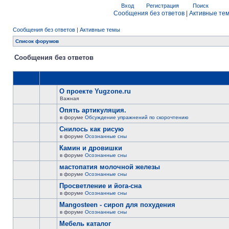
Вход
Регистрация
Поиск
Сообщения без ответов
|
Активные те
Сообщения без ответов
|
Активные темы
Список форумов
Сообщения без ответов
О проекте Yugzone.ru
Важная
Опять артикуляция.
в форуме
Обсуждение упражнений по скорочтению
Снилось как рисую
в форуме
Осознанные сны
Камин и дровишки
в форуме
Осознанные сны
мастопатия молочной железы
в форуме
Осознанные сны
Просветление и йога-сна
в форуме
Осознанные сны
Mangosteen - сироп для похудения
в форуме
Осознанные сны
Мебель каталог