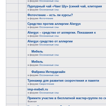
в форуме
Осознанные сны
Пурпурный чай «Чанг Шу» (синий чай, клитория
в форуме
Осознанные сны
Фоточтение – есть ли курсы?
в форуме
Фоточтение
Cредство против аллергии Alergyx
в форуме
Осознанные сны
Alergyx – средство от аллергии. Показания к
в форуме
Осознанные сны
Alergyx средство от аллергии
в форуме
Осознанные сны
Мебель
в форуме
Осознанные сны
Мебель
в форуме
Осознанные сны
Фабрика Интердизайн
в форуме
Осознанные сны
Тренажер для развития скорочтения и памяти
в форуме
Скорочтение
imp-mebeli.ru
в форуме
Осознанные сны
Примите участие в бесплатной мастер-группе по 
Важная