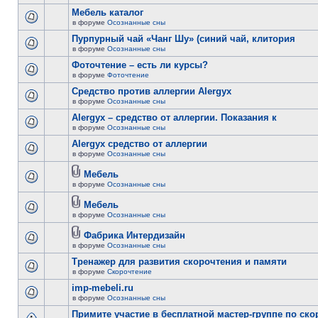
Мебель каталог
в форуме
Осознанные сны
Пурпурный чай «Чанг Шу» (синий чай, клитория
в форуме
Осознанные сны
Фоточтение – есть ли курсы?
в форуме
Фоточтение
Cредство против аллергии Alergyx
в форуме
Осознанные сны
Alergyx – средство от аллергии. Показания к
в форуме
Осознанные сны
Alergyx средство от аллергии
в форуме
Осознанные сны
Мебель
в форуме
Осознанные сны
Мебель
в форуме
Осознанные сны
Фабрика Интердизайн
в форуме
Осознанные сны
Тренажер для развития скорочтения и памяти
в форуме
Скорочтение
imp-mebeli.ru
в форуме
Осознанные сны
Примите участие в бесплатной мастер-группе по ск