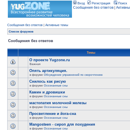
Вход
Регистрация
Поиск
Сообщения без ответов
|
Активны
Сообщения без ответов
|
Активные темы
Список форумов
Сообщения без ответов
Темы
О проекте Yugzone.ru
Важная
Опять артикуляция.
в форуме
Обсуждение упражнений по скорочтению
Снилось как рисую
в форуме
Осознанные сны
Камин и дровишки
в форуме
Осознанные сны
мастопатия молочной железы
в форуме
Осознанные сны
Просветление и йога-сна
в форуме
Осознанные сны
Mangosteen - сироп для похудения
в форуме
Осознанные сны