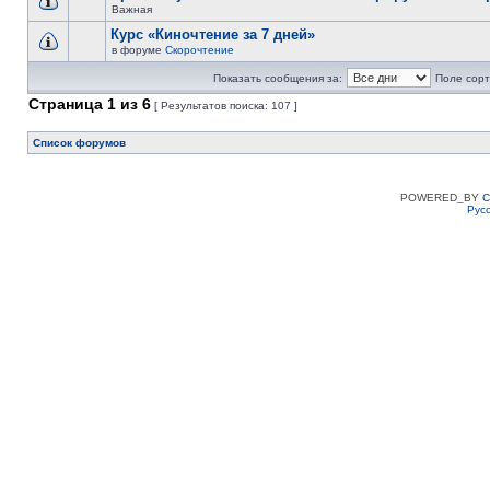
Важная
Курс «Киночтение за 7 дней»
в форуме
Скорочтение
Показать сообщения за:
Поле сорт
Страница
1
из
6
[ Результатов поиска: 107 ]
Список форумов
POWERED_BY
C
Рус