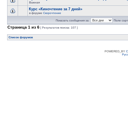
Важная
Курс «Киночтение за 7 дней»
в форуме
Скорочтение
Показать сообщения за:
Поле сорт
Страница
1
из
6
[ Результатов поиска: 107 ]
Список форумов
POWERED_BY
C
Рус