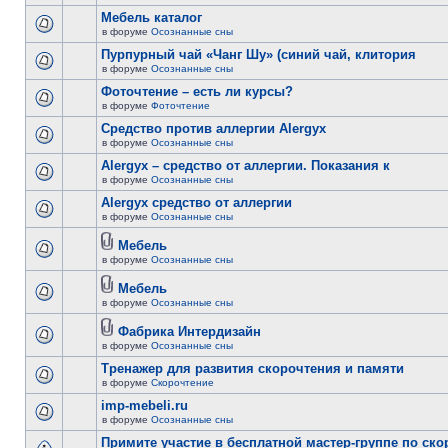
Мебель каталог
в форуме
Осознанные сны
Пурпурный чай «Чанг Шу» (синий чай, клитория
в форуме
Осознанные сны
Фоточтение – есть ли курсы?
в форуме
Фоточтение
Cредство против аллергии Alergyx
в форуме
Осознанные сны
Alergyx – средство от аллергии. Показания к
в форуме
Осознанные сны
Alergyx средство от аллергии
в форуме
Осознанные сны
Мебель
в форуме
Осознанные сны
Мебель
в форуме
Осознанные сны
Фабрика Интердизайн
в форуме
Осознанные сны
Тренажер для развития скорочтения и памяти
в форуме
Скорочтение
imp-mebeli.ru
в форуме
Осознанные сны
Примите участие в бесплатной мастер-группе по ск