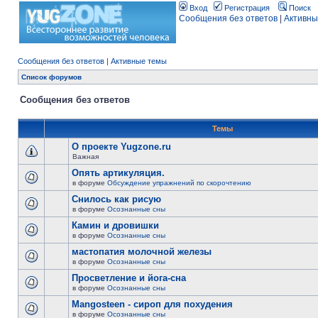
Вход
Регистрация
Поиск
Сообщения без ответов
|
Активны
Сообщения без ответов
|
Активные темы
Список форумов
Сообщения без ответов
Темы
О проекте Yugzone.ru
Важная
Опять артикуляция.
в форуме
Обсуждение упражнений по скорочтению
Снилось как рисую
в форуме
Осознанные сны
Камин и дровишки
в форуме
Осознанные сны
мастопатия молочной железы
в форуме
Осознанные сны
Просветление и йога-сна
в форуме
Осознанные сны
Mangosteen - сироп для похудения
в форуме
Осознанные сны