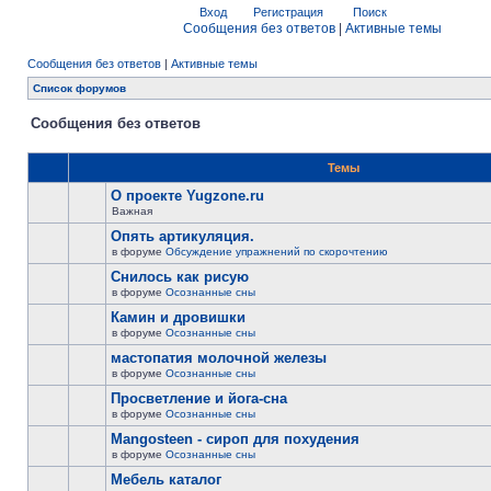
Вход
Регистрация
Поиск
Сообщения без ответов
|
Активные темы
Сообщения без ответов
|
Активные темы
Список форумов
Сообщения без ответов
Темы
О проекте Yugzone.ru
Важная
Опять артикуляция.
в форуме
Обсуждение упражнений по скорочтению
Снилось как рисую
в форуме
Осознанные сны
Камин и дровишки
в форуме
Осознанные сны
мастопатия молочной железы
в форуме
Осознанные сны
Просветление и йога-сна
в форуме
Осознанные сны
Mangosteen - сироп для похудения
в форуме
Осознанные сны
Мебель каталог