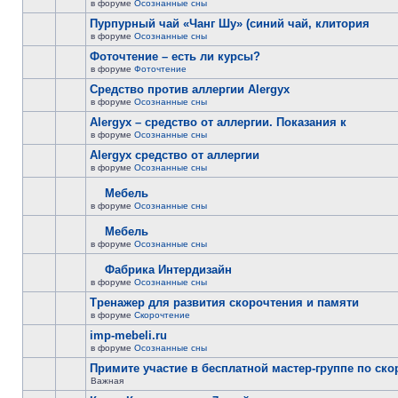
в форуме
Осознанные сны
Пурпурный чай «Чанг Шу» (синий чай, клитория
в форуме
Осознанные сны
Фоточтение – есть ли курсы?
в форуме
Фоточтение
Cредство против аллергии Alergyx
в форуме
Осознанные сны
Alergyx – средство от аллергии. Показания к
в форуме
Осознанные сны
Alergyx средство от аллергии
в форуме
Осознанные сны
Мебель
в форуме
Осознанные сны
Мебель
в форуме
Осознанные сны
Фабрика Интердизайн
в форуме
Осознанные сны
Тренажер для развития скорочтения и памяти
в форуме
Скорочтение
imp-mebeli.ru
в форуме
Осознанные сны
Примите участие в бесплатной мастер-группе по ск
Важная