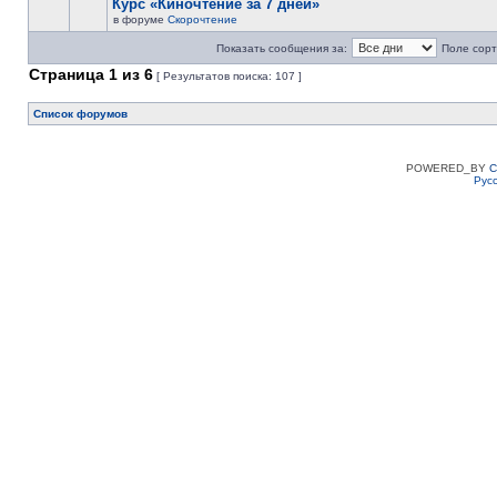
Курс «Киночтение за 7 дней»
в форуме
Скорочтение
Показать сообщения за:
Поле сорт
Страница
1
из
6
[ Результатов поиска: 107 ]
Список форумов
POWERED_BY
C
Рус