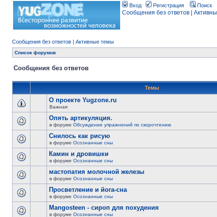
Вход
Регистрация
Поиск
Сообщения без ответов
|
Активны
Сообщения без ответов
|
Активные темы
Список форумов
Сообщения без ответов
Темы
О проекте Yugzone.ru
Важная
Опять артикуляция.
в форуме
Обсуждение упражнений по скорочтению
Снилось как рисую
в форуме
Осознанные сны
Камин и дровишки
в форуме
Осознанные сны
мастопатия молочной железы
в форуме
Осознанные сны
Просветление и йога-сна
в форуме
Осознанные сны
Mangosteen - сироп для похудения
в форуме
Осознанные сны