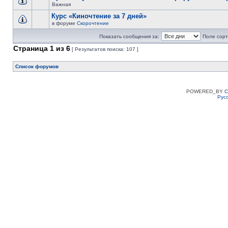
Важная
Курс «Киночтение за 7 дней»
в форуме
Скорочтение
Показать сообщения за:
Поле сорт
Страница
1
из
6
[ Результатов поиска: 107 ]
Список форумов
POWERED_BY
C
Рус