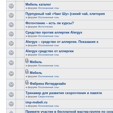
Мебель каталог
в форуме
Осознанные сны
Пурпурный чай «Чанг Шу» (синий чай, клитория
в форуме
Осознанные сны
Фоточтение – есть ли курсы?
в форуме
Фоточтение
Cредство против аллергии Alergyx
в форуме
Осознанные сны
Alergyx – средство от аллергии. Показания к
в форуме
Осознанные сны
Alergyx средство от аллергии
в форуме
Осознанные сны
Мебель
в форуме
Осознанные сны
Мебель
в форуме
Осознанные сны
Фабрика Интердизайн
в форуме
Осознанные сны
Тренажер для развития скорочтения и памяти
в форуме
Скорочтение
imp-mebeli.ru
в форуме
Осознанные сны
Примите участие в бесплатной мастер-группе по ск