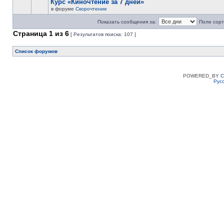
Курс «Киночтение за 7 дней»
в форуме
Скорочтение
Показать сообщения за:
Поле сорт
Страница
1
из
6
[ Результатов поиска: 107 ]
Список форумов
POWERED_BY
C
Рус