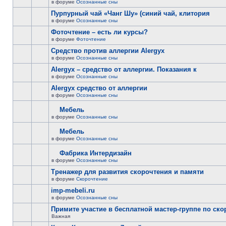
в форуме
Осознанные сны
Пурпурный чай «Чанг Шу» (синий чай, клитория
в форуме
Осознанные сны
Фоточтение – есть ли курсы?
в форуме
Фоточтение
Cредство против аллергии Alergyx
в форуме
Осознанные сны
Alergyx – средство от аллергии. Показания к
в форуме
Осознанные сны
Alergyx средство от аллергии
в форуме
Осознанные сны
Мебель
в форуме
Осознанные сны
Мебель
в форуме
Осознанные сны
Фабрика Интердизайн
в форуме
Осознанные сны
Тренажер для развития скорочтения и памяти
в форуме
Скорочтение
imp-mebeli.ru
в форуме
Осознанные сны
Примите участие в бесплатной мастер-группе по ск
Важная