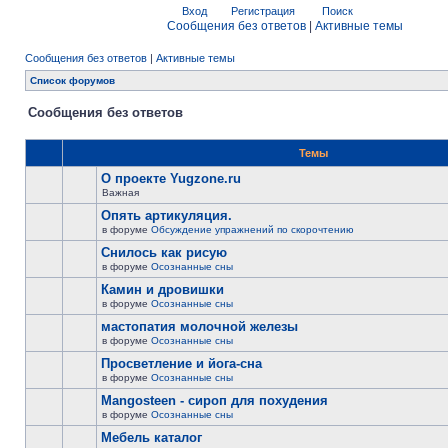
Вход
Регистрация
Поиск
Сообщения без ответов
|
Активные темы
Сообщения без ответов
|
Активные темы
Список форумов
Сообщения без ответов
Темы
О проекте Yugzone.ru
Важная
Опять артикуляция.
в форуме
Обсуждение упражнений по скорочтению
Снилось как рисую
в форуме
Осознанные сны
Камин и дровишки
в форуме
Осознанные сны
мастопатия молочной железы
в форуме
Осознанные сны
Просветление и йога-сна
в форуме
Осознанные сны
Mangosteen - сироп для похудения
в форуме
Осознанные сны
Мебель каталог