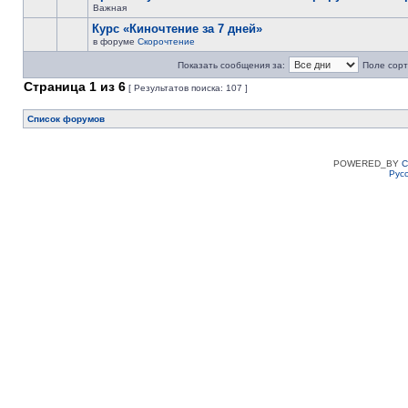
Важная
Курс «Киночтение за 7 дней»
в форуме
Скорочтение
Показать сообщения за:
Поле сорт
Страница
1
из
6
[ Результатов поиска: 107 ]
Список форумов
POWERED_BY
C
Рус