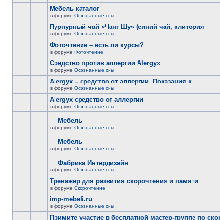
Мебель каталог
в форуме
Осознанные сны
Пурпурный чай «Чанг Шу» (синий чай, клитория
в форуме
Осознанные сны
Фоточтение – есть ли курсы?
в форуме
Фоточтение
Cредство против аллергии Alergyx
в форуме
Осознанные сны
Alergyx – средство от аллергии. Показания к
в форуме
Осознанные сны
Alergyx средство от аллергии
в форуме
Осознанные сны
Мебель
в форуме
Осознанные сны
Мебель
в форуме
Осознанные сны
Фабрика Интердизайн
в форуме
Осознанные сны
Тренажер для развития скорочтения и памяти
в форуме
Скорочтение
imp-mebeli.ru
в форуме
Осознанные сны
Примите участие в бесплатной мастер-группе по ск