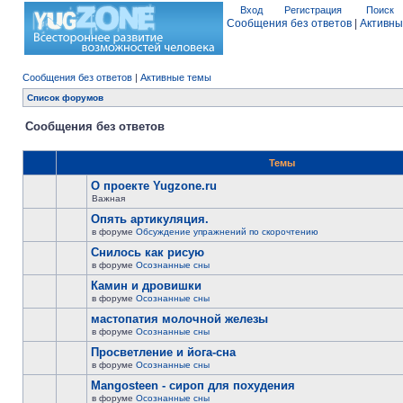
Вход
Регистрация
Поиск
Сообщения без ответов
|
Активны
Сообщения без ответов
|
Активные темы
Список форумов
Сообщения без ответов
Темы
О проекте Yugzone.ru
Важная
Опять артикуляция.
в форуме
Обсуждение упражнений по скорочтению
Снилось как рисую
в форуме
Осознанные сны
Камин и дровишки
в форуме
Осознанные сны
мастопатия молочной железы
в форуме
Осознанные сны
Просветление и йога-сна
в форуме
Осознанные сны
Mangosteen - сироп для похудения
в форуме
Осознанные сны