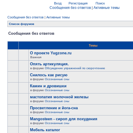
Вход
Регистрация
Поиск
Сообщения без ответов
|
Активные темы
Сообщения без ответов
|
Активные темы
Список форумов
Сообщения без ответов
Темы
О проекте Yugzone.ru
Важная
Опять артикуляция.
в форуме
Обсуждение упражнений по скорочтению
Снилось как рисую
в форуме
Осознанные сны
Камин и дровишки
в форуме
Осознанные сны
мастопатия молочной железы
в форуме
Осознанные сны
Просветление и йога-сна
в форуме
Осознанные сны
Mangosteen - сироп для похудения
в форуме
Осознанные сны
Мебель каталог