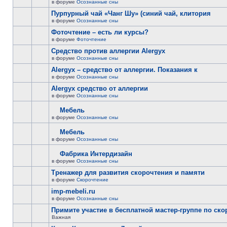
в форуме
Осознанные сны
Пурпурный чай «Чанг Шу» (синий чай, клитория
в форуме
Осознанные сны
Фоточтение – есть ли курсы?
в форуме
Фоточтение
Cредство против аллергии Alergyx
в форуме
Осознанные сны
Alergyx – средство от аллергии. Показания к
в форуме
Осознанные сны
Alergyx средство от аллергии
в форуме
Осознанные сны
Мебель
в форуме
Осознанные сны
Мебель
в форуме
Осознанные сны
Фабрика Интердизайн
в форуме
Осознанные сны
Тренажер для развития скорочтения и памяти
в форуме
Скорочтение
imp-mebeli.ru
в форуме
Осознанные сны
Примите участие в бесплатной мастер-группе по ск
Важная