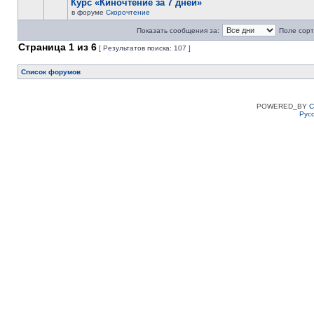
Курс «Киночтение за 7 дней»
в форуме
Скорочтение
Показать сообщения за:
Поле сорт
Страница
1
из
6
[ Результатов поиска: 107 ]
Список форумов
POWERED_BY
C
Рус