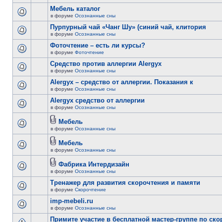
Мебель каталог
в форуме
Осознанные сны
Пурпурный чай «Чанг Шу» (синий чай, клитория
в форуме
Осознанные сны
Фоточтение – есть ли курсы?
в форуме
Фоточтение
Cредство против аллергии Alergyx
в форуме
Осознанные сны
Alergyx – средство от аллергии. Показания к
в форуме
Осознанные сны
Alergyx средство от аллергии
в форуме
Осознанные сны
Мебель
в форуме
Осознанные сны
Мебель
в форуме
Осознанные сны
Фабрика Интердизайн
в форуме
Осознанные сны
Тренажер для развития скорочтения и памяти
в форуме
Скорочтение
imp-mebeli.ru
в форуме
Осознанные сны
Примите участие в бесплатной мастер-группе по ск