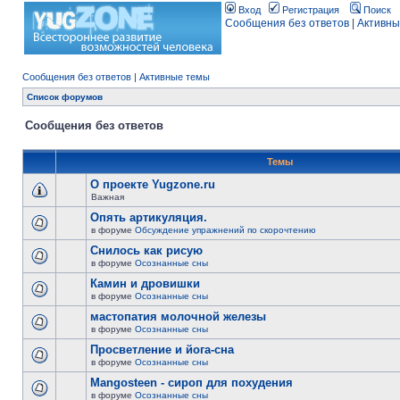
Вход
Регистрация
Поиск
Сообщения без ответов
|
Активны
Сообщения без ответов
|
Активные темы
Список форумов
Сообщения без ответов
Темы
О проекте Yugzone.ru
Важная
Опять артикуляция.
в форуме
Обсуждение упражнений по скорочтению
Снилось как рисую
в форуме
Осознанные сны
Камин и дровишки
в форуме
Осознанные сны
мастопатия молочной железы
в форуме
Осознанные сны
Просветление и йога-сна
в форуме
Осознанные сны
Mangosteen - сироп для похудения
в форуме
Осознанные сны