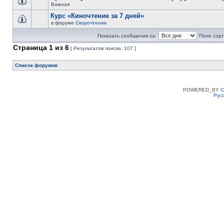
Важная
Курс «Киночтение за 7 дней»
в форуме
Скорочтение
Показать сообщения за:
Поле сорт
Страница
1
из
6
[ Результатов поиска: 107 ]
Список форумов
POWERED_BY
C
Рус