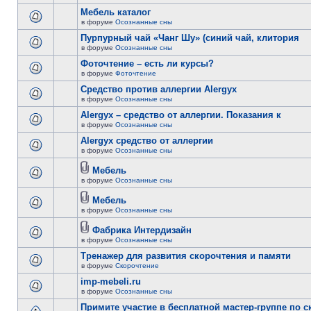
Мебель каталог
в форуме
Осознанные сны
Пурпурный чай «Чанг Шу» (синий чай, клитория
в форуме
Осознанные сны
Фоточтение – есть ли курсы?
в форуме
Фоточтение
Cредство против аллергии Alergyx
в форуме
Осознанные сны
Alergyx – средство от аллергии. Показания к
в форуме
Осознанные сны
Alergyx средство от аллергии
в форуме
Осознанные сны
Мебель
в форуме
Осознанные сны
Мебель
в форуме
Осознанные сны
Фабрика Интердизайн
в форуме
Осознанные сны
Тренажер для развития скорочтения и памяти
в форуме
Скорочтение
imp-mebeli.ru
в форуме
Осознанные сны
Примите участие в бесплатной мастер-группе по 