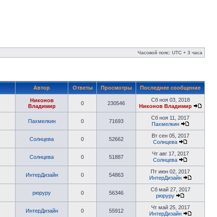
Часовой пояс: UTC + 3 часа
Автор
Ответы
Просмотры
Последнее сообщение
Сб ноя 03, 2018
Никонов
0
230546
Владимир
Никонов Владимир
Сб ноя 11, 2017
Пахмелкин
0
71693
Пахмелкин
Вт сен 05, 2017
Солнцева
0
52662
Солнцева
Чт авг 17, 2017
Солнцева
0
51887
Солнцева
Пт июн 02, 2017
ИнтерДизайн
0
54863
ИнтерДизайн
Сб май 27, 2017
рюруру
0
56346
рюруру
Чт май 25, 2017
ИнтерДизайн
0
55912
ИнтерДизайн