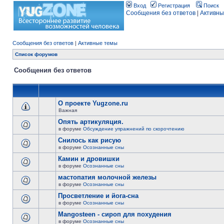
Вход
Регистрация
Поиск
Сообщения без ответов
|
Активны
Сообщения без ответов
|
Активные темы
Список форумов
Сообщения без ответов
О проекте Yugzone.ru
Важная
Опять артикуляция.
в форуме
Обсуждение упражнений по скорочтению
Снилось как рисую
в форуме
Осознанные сны
Камин и дровишки
в форуме
Осознанные сны
мастопатия молочной железы
в форуме
Осознанные сны
Просветление и йога-сна
в форуме
Осознанные сны
Mangosteen - сироп для похудения
в форуме
Осознанные сны