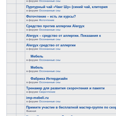
в форуме
Осознанные сны
Пурпурный чай «Чанг Шу» (синий чай, клитория
в форуме
Осознанные сны
Фоточтение – есть ли курсы?
в форуме
Фоточтение
Cредство против аллергии Alergyx
в форуме
Осознанные сны
Alergyx – средство от аллергии. Показания к
в форуме
Осознанные сны
Alergyx средство от аллергии
в форуме
Осознанные сны
Мебель
в форуме
Осознанные сны
Мебель
в форуме
Осознанные сны
Фабрика Интердизайн
в форуме
Осознанные сны
Тренажер для развития скорочтения и памяти
в форуме
Скорочтение
imp-mebeli.ru
в форуме
Осознанные сны
Примите участие в бесплатной мастер-группе по ск
Важная