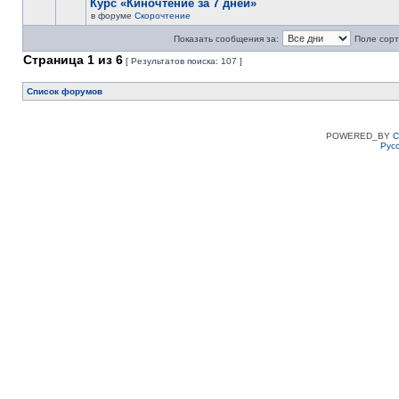
Курс «Киночтение за 7 дней»
в форуме
Скорочтение
Показать сообщения за:
Поле сорт
Страница
1
из
6
[ Результатов поиска: 107 ]
Список форумов
POWERED_BY
C
Рус