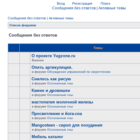
Вход
Регистрация
Поиск
Сообщения без ответов
|
Активные темы
Сообщения без ответов
|
Активные темы
Список форумов
Сообщения без ответов
Темы
О проекте Yugzone.ru
Важная
Опять артикуляция.
в форуме
Обсуждение упражнений по скорочтению
Снилось как рисую
в форуме
Осознанные сны
Камин и дровишки
в форуме
Осознанные сны
мастопатия молочной железы
в форуме
Осознанные сны
Просветление и йога-сна
в форуме
Осознанные сны
Mangosteen - сироп для похудения
в форуме
Осознанные сны
Мебель каталог