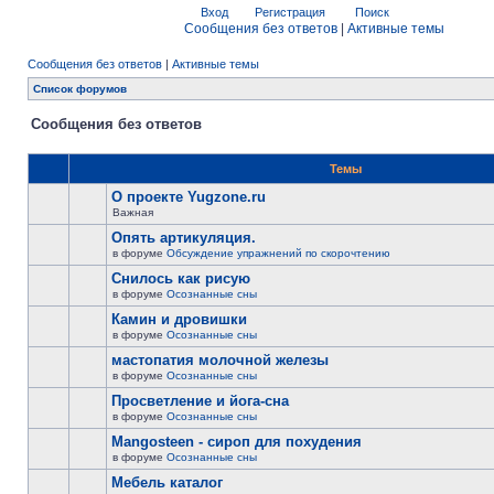
Вход
Регистрация
Поиск
Сообщения без ответов
|
Активные темы
Сообщения без ответов
|
Активные темы
Список форумов
Сообщения без ответов
Темы
О проекте Yugzone.ru
Важная
Опять артикуляция.
в форуме
Обсуждение упражнений по скорочтению
Снилось как рисую
в форуме
Осознанные сны
Камин и дровишки
в форуме
Осознанные сны
мастопатия молочной железы
в форуме
Осознанные сны
Просветление и йога-сна
в форуме
Осознанные сны
Mangosteen - сироп для похудения
в форуме
Осознанные сны
Мебель каталог