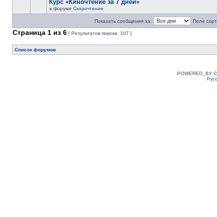
Курс «Киночтение за 7 дней»
в форуме
Скорочтение
Показать сообщения за:
Поле сорт
Страница
1
из
6
[ Результатов поиска: 107 ]
Список форумов
POWERED_BY
C
Рус