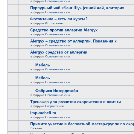
в форуме
Осознанные сны
Пурпурный чай «Чанг Шу» (синий чай, клитория
в форуме
Осознанные сны
Фоточтение – есть ли курсы?
в форуме
Фоточтение
Cредство против аллергии Alergyx
в форуме
Осознанные сны
Alergyx – средство от аллергии. Показания к
в форуме
Осознанные сны
Alergyx средство от аллергии
в форуме
Осознанные сны
Мебель
в форуме
Осознанные сны
Мебель
в форуме
Осознанные сны
Фабрика Интердизайн
в форуме
Осознанные сны
Тренажер для развития скорочтения и памяти
в форуме
Скорочтение
imp-mebeli.ru
в форуме
Осознанные сны
Примите участие в бесплатной мастер-группе по ск
Важная