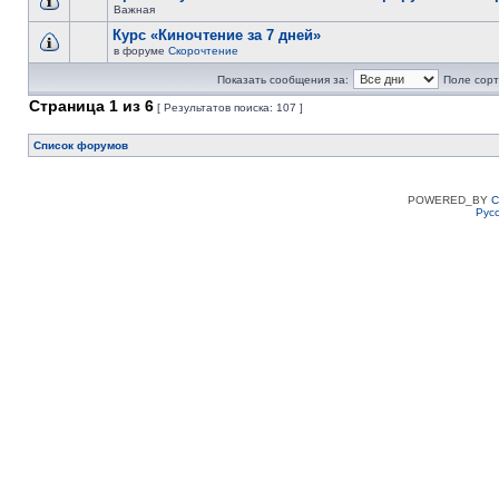
Важная
Курс «Киночтение за 7 дней»
в форуме
Скорочтение
Показать сообщения за:
Поле сорт
Страница
1
из
6
[ Результатов поиска: 107 ]
Список форумов
POWERED_BY
C
Рус