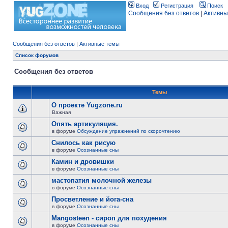
Вход
Регистрация
Поиск
Сообщения без ответов
|
Активны
Сообщения без ответов
|
Активные темы
Список форумов
Сообщения без ответов
Темы
О проекте Yugzone.ru
Важная
Опять артикуляция.
в форуме
Обсуждение упражнений по скорочтению
Снилось как рисую
в форуме
Осознанные сны
Камин и дровишки
в форуме
Осознанные сны
мастопатия молочной железы
в форуме
Осознанные сны
Просветление и йога-сна
в форуме
Осознанные сны
Mangosteen - сироп для похудения
в форуме
Осознанные сны