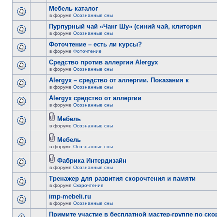
Мебель каталог
в форуме
Осознанные сны
Пурпурный чай «Чанг Шу» (синий чай, клитория
в форуме
Осознанные сны
Фоточтение – есть ли курсы?
в форуме
Фоточтение
Cредство против аллергии Alergyx
в форуме
Осознанные сны
Alergyx – средство от аллергии. Показания к
в форуме
Осознанные сны
Alergyx средство от аллергии
в форуме
Осознанные сны
Мебель
в форуме
Осознанные сны
Мебель
в форуме
Осознанные сны
Фабрика Интердизайн
в форуме
Осознанные сны
Тренажер для развития скорочтения и памяти
в форуме
Скорочтение
imp-mebeli.ru
в форуме
Осознанные сны
Примите участие в бесплатной мастер-группе по ск