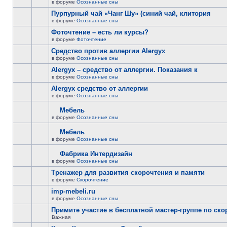
в форуме
Осознанные сны
Пурпурный чай «Чанг Шу» (синий чай, клитория
в форуме
Осознанные сны
Фоточтение – есть ли курсы?
в форуме
Фоточтение
Cредство против аллергии Alergyx
в форуме
Осознанные сны
Alergyx – средство от аллергии. Показания к
в форуме
Осознанные сны
Alergyx средство от аллергии
в форуме
Осознанные сны
Мебель
в форуме
Осознанные сны
Мебель
в форуме
Осознанные сны
Фабрика Интердизайн
в форуме
Осознанные сны
Тренажер для развития скорочтения и памяти
в форуме
Скорочтение
imp-mebeli.ru
в форуме
Осознанные сны
Примите участие в бесплатной мастер-группе по ск
Важная