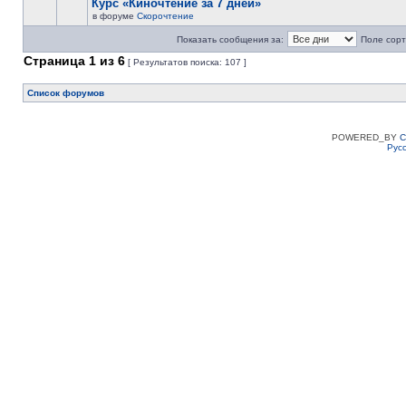
Курс «Киночтение за 7 дней»
в форуме
Скорочтение
Показать сообщения за:
Поле сорт
Страница
1
из
6
[ Результатов поиска: 107 ]
Список форумов
POWERED_BY
C
Рус