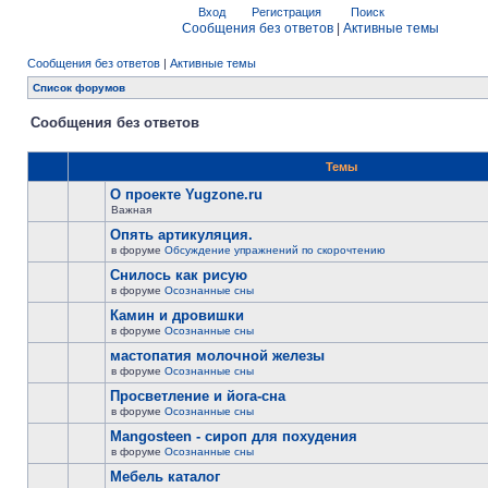
Вход
Регистрация
Поиск
Сообщения без ответов
|
Активные темы
Сообщения без ответов
|
Активные темы
Список форумов
Сообщения без ответов
Темы
О проекте Yugzone.ru
Важная
Опять артикуляция.
в форуме
Обсуждение упражнений по скорочтению
Снилось как рисую
в форуме
Осознанные сны
Камин и дровишки
в форуме
Осознанные сны
мастопатия молочной железы
в форуме
Осознанные сны
Просветление и йога-сна
в форуме
Осознанные сны
Mangosteen - сироп для похудения
в форуме
Осознанные сны
Мебель каталог