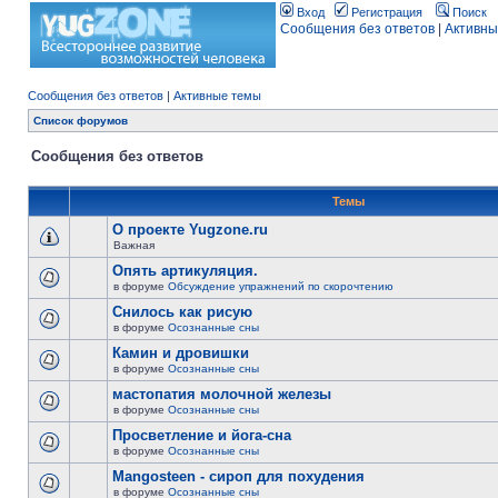
Вход
Регистрация
Поиск
Сообщения без ответов
|
Активны
Сообщения без ответов
|
Активные темы
Список форумов
Сообщения без ответов
Темы
О проекте Yugzone.ru
Важная
Опять артикуляция.
в форуме
Обсуждение упражнений по скорочтению
Снилось как рисую
в форуме
Осознанные сны
Камин и дровишки
в форуме
Осознанные сны
мастопатия молочной железы
в форуме
Осознанные сны
Просветление и йога-сна
в форуме
Осознанные сны
Mangosteen - сироп для похудения
в форуме
Осознанные сны