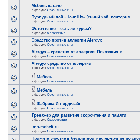
Мебель каталог
в форуме
Осознанные сны
Пурпурный чай «Чанг Шу» (синий чай, клитория
в форуме
Осознанные сны
Фоточтение – есть ли курсы?
в форуме
Фоточтение
Cредство против аллергии Alergyx
в форуме
Осознанные сны
Alergyx – средство от аллергии. Показания к
в форуме
Осознанные сны
Alergyx средство от аллергии
в форуме
Осознанные сны
Мебель
в форуме
Осознанные сны
Мебель
в форуме
Осознанные сны
Фабрика Интердизайн
в форуме
Осознанные сны
Тренажер для развития скорочтения и памяти
в форуме
Скорочтение
imp-mebeli.ru
в форуме
Осознанные сны
Примите участие в бесплатной мастер-группе по ск