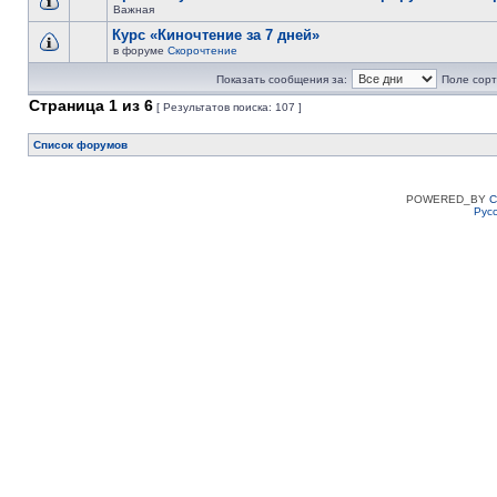
Важная
Курс «Киночтение за 7 дней»
в форуме
Скорочтение
Показать сообщения за:
Поле сорт
Страница
1
из
6
[ Результатов поиска: 107 ]
Список форумов
POWERED_BY
C
Рус