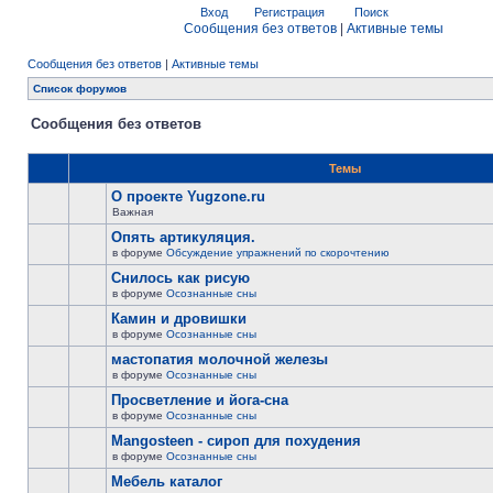
Вход
Регистрация
Поиск
Сообщения без ответов
|
Активные темы
Сообщения без ответов
|
Активные темы
Список форумов
Сообщения без ответов
Темы
О проекте Yugzone.ru
Важная
Опять артикуляция.
в форуме
Обсуждение упражнений по скорочтению
Снилось как рисую
в форуме
Осознанные сны
Камин и дровишки
в форуме
Осознанные сны
мастопатия молочной железы
в форуме
Осознанные сны
Просветление и йога-сна
в форуме
Осознанные сны
Mangosteen - сироп для похудения
в форуме
Осознанные сны
Мебель каталог