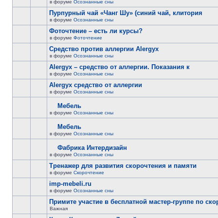
в форуме
Осознанные сны
Пурпурный чай «Чанг Шу» (синий чай, клитория
в форуме
Осознанные сны
Фоточтение – есть ли курсы?
в форуме
Фоточтение
Cредство против аллергии Alergyx
в форуме
Осознанные сны
Alergyx – средство от аллергии. Показания к
в форуме
Осознанные сны
Alergyx средство от аллергии
в форуме
Осознанные сны
Мебель
в форуме
Осознанные сны
Мебель
в форуме
Осознанные сны
Фабрика Интердизайн
в форуме
Осознанные сны
Тренажер для развития скорочтения и памяти
в форуме
Скорочтение
imp-mebeli.ru
в форуме
Осознанные сны
Примите участие в бесплатной мастер-группе по ск
Важная