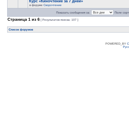
Курс «Киночтение за 7 дней»
в форуме
Скорочтение
Показать сообщения за:
Поле сорт
Страница
1
из
6
[ Результатов поиска: 107 ]
Список форумов
POWERED_BY
C
Рус