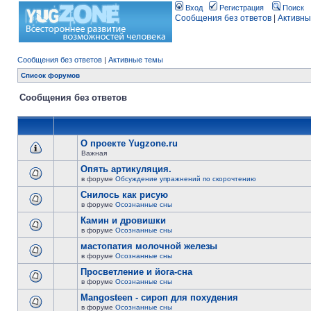
Вход
Регистрация
Поиск
Сообщения без ответов
|
Активны
Сообщения без ответов
|
Активные темы
Список форумов
Сообщения без ответов
О проекте Yugzone.ru
Важная
Опять артикуляция.
в форуме
Обсуждение упражнений по скорочтению
Снилось как рисую
в форуме
Осознанные сны
Камин и дровишки
в форуме
Осознанные сны
мастопатия молочной железы
в форуме
Осознанные сны
Просветление и йога-сна
в форуме
Осознанные сны
Mangosteen - сироп для похудения
в форуме
Осознанные сны