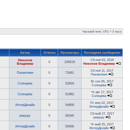
Часовой пояс: UTC + 3 часа
Автор
Ответы
Просмотры
Последнее сообщение
Сб ноя 03, 2018
Никонов
0
230519
Владимир
Никонов Владимир
Сб ноя 11, 2017
Пахмелкин
0
71681
Пахмелкин
Вт сен 05, 2017
Солнцева
0
52659
Солнцева
Чт авг 17, 2017
Солнцева
0
51882
Солнцева
Пт июн 02, 2017
ИнтерДизайн
0
54858
ИнтерДизайн
Сб май 27, 2017
рюруру
0
56345
рюруру
Чт май 25, 2017
ИнтерДизайн
0
55906
ИнтерДизайн