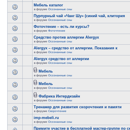
Мебель каталог
в форуме
Осознанные сны
Пурпурный чай «Чанг Шу» (синий чай, клитория
в форуме
Осознанные сны
Фоточтение – есть ли курсы?
в форуме
Фоточтение
Cредство против аллергии Alergyx
в форуме
Осознанные сны
Alergyx – средство от аллергии. Показания к
в форуме
Осознанные сны
Alergyx средство от аллергии
в форуме
Осознанные сны
Мебель
в форуме
Осознанные сны
Мебель
в форуме
Осознанные сны
Фабрика Интердизайн
в форуме
Осознанные сны
Тренажер для развития скорочтения и памяти
в форуме
Скорочтение
imp-mebeli.ru
в форуме
Осознанные сны
Примите участие в бесплатной мастер-группе по 