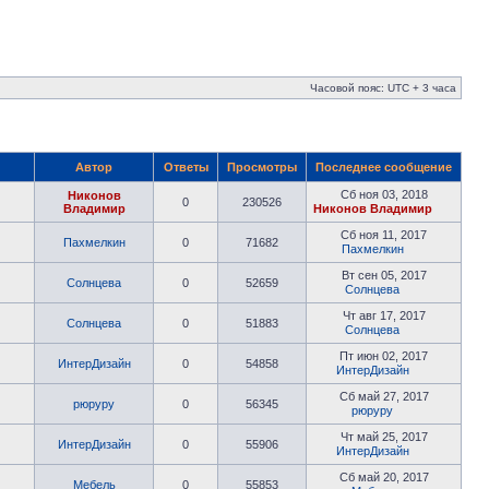
Часовой пояс: UTC + 3 часа
Автор
Ответы
Просмотры
Последнее сообщение
Сб ноя 03, 2018
Никонов
0
230526
Владимир
Никонов Владимир
Сб ноя 11, 2017
Пахмелкин
0
71682
Пахмелкин
Вт сен 05, 2017
Солнцева
0
52659
Солнцева
Чт авг 17, 2017
Солнцева
0
51883
Солнцева
Пт июн 02, 2017
ИнтерДизайн
0
54858
ИнтерДизайн
Сб май 27, 2017
рюруру
0
56345
рюруру
Чт май 25, 2017
ИнтерДизайн
0
55906
ИнтерДизайн
Сб май 20, 2017
Мебель
0
55853