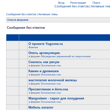
Вход
Регистрация
Поиск
Сообщения без ответов
|
Активные те
Сообщения без ответов
|
Активные темы
Список форумов
Сообщения без ответов
О проекте Yugzone.ru
Важная
Опять артикуляция.
в форуме
Обсуждение упражнений по скорочтению
Снилось как рисую
в форуме
Осознанные сны
Камин и дровишки
в форуме
Осознанные сны
мастопатия молочной железы
в форуме
Осознанные сны
Просветление и йога-сна
в форуме
Осознанные сны
Mangosteen - сироп для похудения
в форуме
Осознанные сны
Мебель каталог