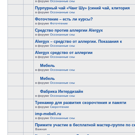
в форуме
Осознанные сны
Пурпурный чай «Чанг Шу» (синий чай, клитория
в форуме
Осознанные сны
Фоточтение – есть ли курсы?
в форуме
Фоточтение
Cредство против аллергии Alergyx
в форуме
Осознанные сны
Alergyx – средство от аллергии. Показания к
в форуме
Осознанные сны
Alergyx средство от аллергии
в форуме
Осознанные сны
Мебель
в форуме
Осознанные сны
Мебель
в форуме
Осознанные сны
Фабрика Интердизайн
в форуме
Осознанные сны
Тренажер для развития скорочтения и памяти
в форуме
Скорочтение
imp-mebeli.ru
в форуме
Осознанные сны
Примите участие в бесплатной мастер-группе по 
Важная