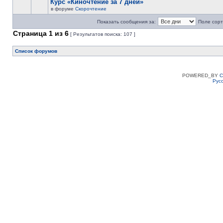
Курс «Киночтение за 7 дней»
в форуме
Скорочтение
Показать сообщения за:
Поле сорт
Страница
1
из
6
[ Результатов поиска: 107 ]
Список форумов
POWERED_BY
C
Рус