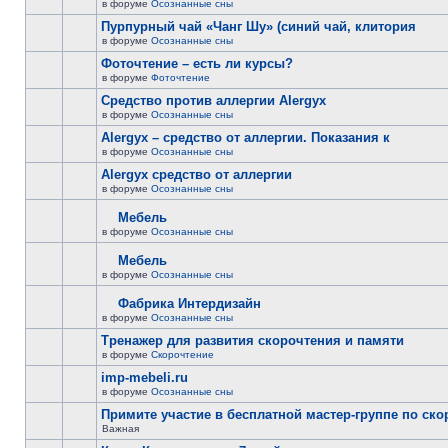
в форуме
Осознанные сны
Пурпурный чай «Чанг Шу» (синий чай, клитория
в форуме
Осознанные сны
Фоточтение – есть ли курсы?
в форуме
Фоточтение
Cредство против аллергии Alergyx
в форуме
Осознанные сны
Alergyx – средство от аллергии. Показания к
в форуме
Осознанные сны
Alergyx средство от аллергии
в форуме
Осознанные сны
Мебель
в форуме
Осознанные сны
Мебель
в форуме
Осознанные сны
Фабрика Интердизайн
в форуме
Осознанные сны
Тренажер для развития скорочтения и памяти
в форуме
Скорочтение
imp-mebeli.ru
в форуме
Осознанные сны
Примите участие в бесплатной мастер-группе по ск
Важная