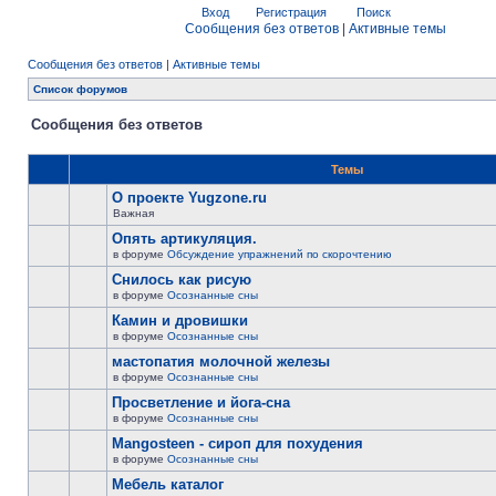
Вход
Регистрация
Поиск
Сообщения без ответов
|
Активные темы
Сообщения без ответов
|
Активные темы
Список форумов
Сообщения без ответов
Темы
О проекте Yugzone.ru
Важная
Опять артикуляция.
в форуме
Обсуждение упражнений по скорочтению
Снилось как рисую
в форуме
Осознанные сны
Камин и дровишки
в форуме
Осознанные сны
мастопатия молочной железы
в форуме
Осознанные сны
Просветление и йога-сна
в форуме
Осознанные сны
Mangosteen - сироп для похудения
в форуме
Осознанные сны
Мебель каталог