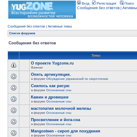
Вход
Регистрация
Поиск
Сообщения без ответов
|
Активны
Сообщения без ответов
|
Активные темы
Список форумов
Сообщения без ответов
Темы
О проекте Yugzone.ru
Важная
Опять артикуляция.
в форуме
Обсуждение упражнений по скорочтению
Снилось как рисую
в форуме
Осознанные сны
Камин и дровишки
в форуме
Осознанные сны
мастопатия молочной железы
в форуме
Осознанные сны
Просветление и йога-сна
в форуме
Осознанные сны
Mangosteen - сироп для похудения
в форуме
Осознанные сны