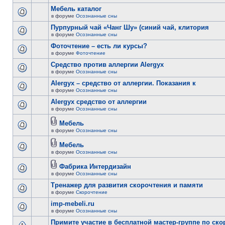
Мебель каталог
в форуме
Осознанные сны
Пурпурный чай «Чанг Шу» (синий чай, клитория
в форуме
Осознанные сны
Фоточтение – есть ли курсы?
в форуме
Фоточтение
Cредство против аллергии Alergyx
в форуме
Осознанные сны
Alergyx – средство от аллергии. Показания к
в форуме
Осознанные сны
Alergyx средство от аллергии
в форуме
Осознанные сны
Мебель
в форуме
Осознанные сны
Мебель
в форуме
Осознанные сны
Фабрика Интердизайн
в форуме
Осознанные сны
Тренажер для развития скорочтения и памяти
в форуме
Скорочтение
imp-mebeli.ru
в форуме
Осознанные сны
Примите участие в бесплатной мастер-группе по ск