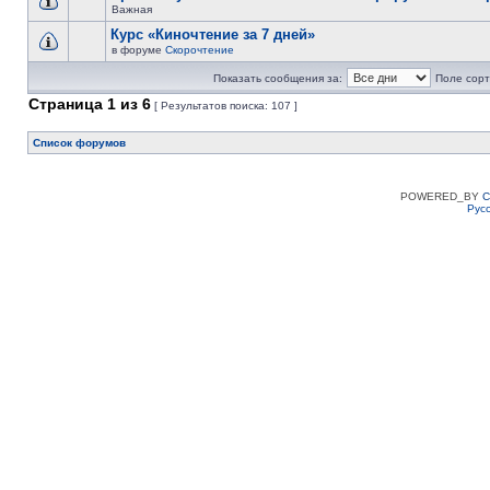
Важная
Курс «Киночтение за 7 дней»
в форуме
Скорочтение
Показать сообщения за:
Поле сорт
Страница
1
из
6
[ Результатов поиска: 107 ]
Список форумов
POWERED_BY
C
Рус