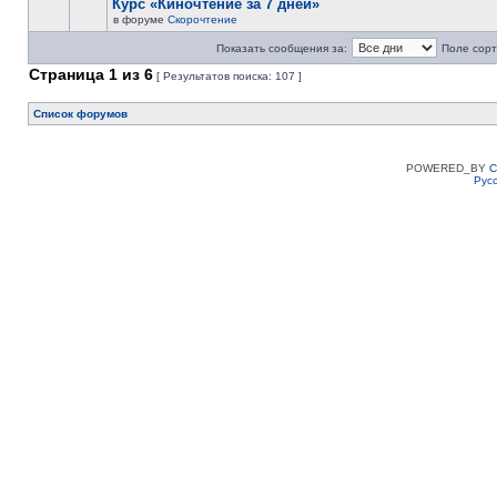
Курс «Киночтение за 7 дней»
в форуме
Скорочтение
Показать сообщения за:
Поле сорт
Страница
1
из
6
[ Результатов поиска: 107 ]
Список форумов
POWERED_BY
C
Рус