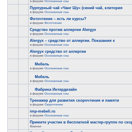
в форуме
Осознанные сны
Пурпурный чай «Чанг Шу» (синий чай, клитория
в форуме
Осознанные сны
Фоточтение – есть ли курсы?
в форуме
Фоточтение
Cредство против аллергии Alergyx
в форуме
Осознанные сны
Alergyx – средство от аллергии. Показания к
в форуме
Осознанные сны
Alergyx средство от аллергии
в форуме
Осознанные сны
Мебель
в форуме
Осознанные сны
Мебель
в форуме
Осознанные сны
Фабрика Интердизайн
в форуме
Осознанные сны
Тренажер для развития скорочтения и памяти
в форуме
Скорочтение
imp-mebeli.ru
в форуме
Осознанные сны
Примите участие в бесплатной мастер-группе по ск
Важная