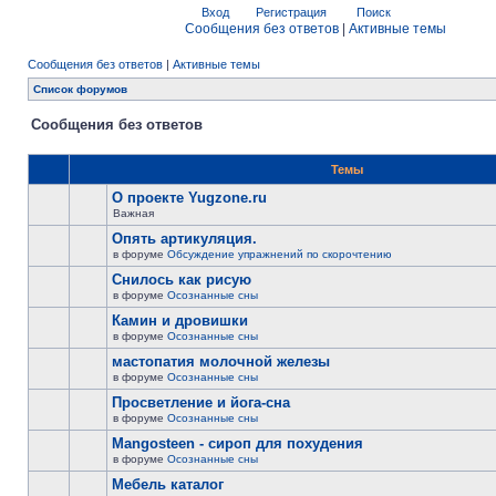
Вход
Регистрация
Поиск
Сообщения без ответов
|
Активные темы
Сообщения без ответов
|
Активные темы
Список форумов
Сообщения без ответов
Темы
О проекте Yugzone.ru
Важная
Опять артикуляция.
в форуме
Обсуждение упражнений по скорочтению
Снилось как рисую
в форуме
Осознанные сны
Камин и дровишки
в форуме
Осознанные сны
мастопатия молочной железы
в форуме
Осознанные сны
Просветление и йога-сна
в форуме
Осознанные сны
Mangosteen - сироп для похудения
в форуме
Осознанные сны
Мебель каталог