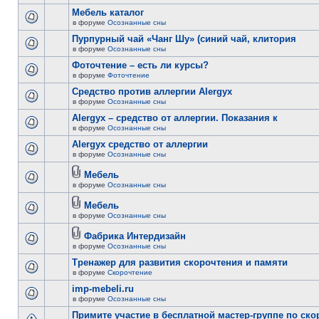
Мебель каталог
в форуме
Осознанные сны
Пурпурный чай «Чанг Шу» (синий чай, клитория
в форуме
Осознанные сны
Фоточтение – есть ли курсы?
в форуме
Фоточтение
Cредство против аллергии Alergyx
в форуме
Осознанные сны
Alergyx – средство от аллергии. Показания к
в форуме
Осознанные сны
Alergyx средство от аллергии
в форуме
Осознанные сны
Мебель
в форуме
Осознанные сны
Мебель
в форуме
Осознанные сны
Фабрика Интердизайн
в форуме
Осознанные сны
Тренажер для развития скорочтения и памяти
в форуме
Скорочтение
imp-mebeli.ru
в форуме
Осознанные сны
Примите участие в бесплатной мастер-группе по ск