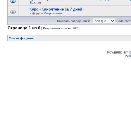
Важная
Курс «Киночтение за 7 дней»
в форуме
Скорочтение
Показать сообщения за:
Поле сорт
Страница
1
из
6
[ Результатов поиска: 107 ]
Список форумов
POWERED_BY
C
Рус