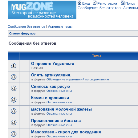
Вход
Регистрация
Поиск
Сообщения без ответов
|
Активны
Сообщения без ответов
|
Активные темы
Список форумов
Сообщения без ответов
Темы
О проекте Yugzone.ru
Важная
Опять артикуляция.
в форуме
Обсуждение упражнений по скорочтению
Снилось как рисую
в форуме
Осознанные сны
Камин и дровишки
в форуме
Осознанные сны
мастопатия молочной железы
в форуме
Осознанные сны
Просветление и йога-сна
в форуме
Осознанные сны
Mangosteen - сироп для похудения
в форуме
Осознанные сны