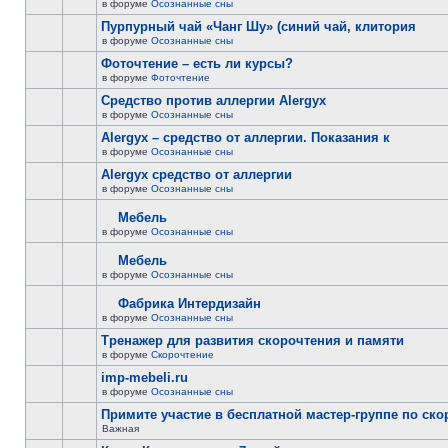
в форуме
Осознанные сны
Пурпурный чай «Чанг Шу» (синий чай, клитория
в форуме
Осознанные сны
Фоточтение – есть ли курсы?
в форуме
Фоточтение
Cредство против аллергии Alergyx
в форуме
Осознанные сны
Alergyx – средство от аллергии. Показания к
в форуме
Осознанные сны
Alergyx средство от аллергии
в форуме
Осознанные сны
Мебель
в форуме
Осознанные сны
Мебель
в форуме
Осознанные сны
Фабрика Интердизайн
в форуме
Осознанные сны
Тренажер для развития скорочтения и памяти
в форуме
Скорочтение
imp-mebeli.ru
в форуме
Осознанные сны
Примите участие в бесплатной мастер-группе по ск
Важная