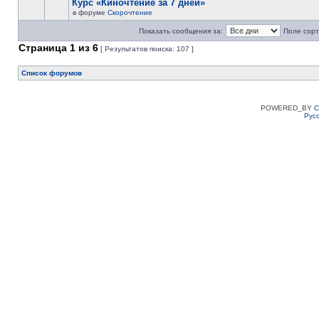
Курс «Киночтение за 7 дней»
в форуме
Скорочтение
Показать сообщения за:
Поле сорт
Страница
1
из
6
[ Результатов поиска: 107 ]
Список форумов
POWERED_BY
C
Рус