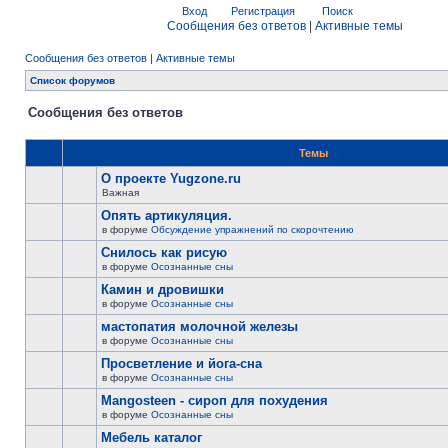
Вход
Регистрация
Поиск
Сообщения без ответов
|
Активные темы
Сообщения без ответов
|
Активные темы
Список форумов
Сообщения без ответов
Темы
О проекте Yugzone.ru
Важная
Опять артикуляция.
в форуме
Обсуждение упражнений по скорочтению
Снилось как рисую
в форуме
Осознанные сны
Камин и дровишки
в форуме
Осознанные сны
мастопатия молочной железы
в форуме
Осознанные сны
Просветление и йога-сна
в форуме
Осознанные сны
Mangosteen - сироп для похудения
в форуме
Осознанные сны
Мебель каталог