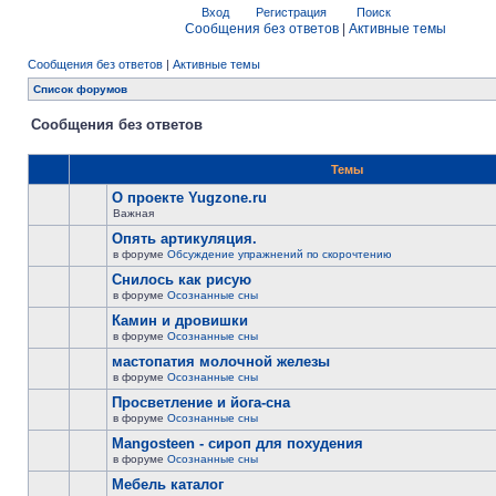
Вход
Регистрация
Поиск
Сообщения без ответов
|
Активные темы
Сообщения без ответов
|
Активные темы
Список форумов
Сообщения без ответов
Темы
О проекте Yugzone.ru
Важная
Опять артикуляция.
в форуме
Обсуждение упражнений по скорочтению
Снилось как рисую
в форуме
Осознанные сны
Камин и дровишки
в форуме
Осознанные сны
мастопатия молочной железы
в форуме
Осознанные сны
Просветление и йога-сна
в форуме
Осознанные сны
Mangosteen - сироп для похудения
в форуме
Осознанные сны
Мебель каталог