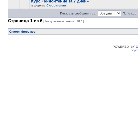
Курс «Киночтение за 7 дней»
в форуме
Скорочтение
Показать сообщения за:
Поле сорт
Страница
1
из
6
[ Результатов поиска: 107 ]
Список форумов
POWERED_BY
C
Рус