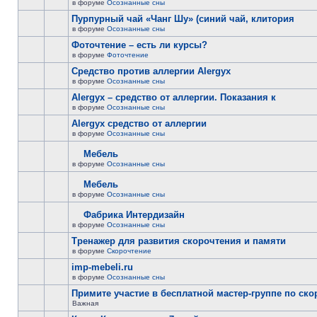
в форуме
Осознанные сны
Пурпурный чай «Чанг Шу» (синий чай, клитория
в форуме
Осознанные сны
Фоточтение – есть ли курсы?
в форуме
Фоточтение
Cредство против аллергии Alergyx
в форуме
Осознанные сны
Alergyx – средство от аллергии. Показания к
в форуме
Осознанные сны
Alergyx средство от аллергии
в форуме
Осознанные сны
Мебель
в форуме
Осознанные сны
Мебель
в форуме
Осознанные сны
Фабрика Интердизайн
в форуме
Осознанные сны
Тренажер для развития скорочтения и памяти
в форуме
Скорочтение
imp-mebeli.ru
в форуме
Осознанные сны
Примите участие в бесплатной мастер-группе по ск
Важная