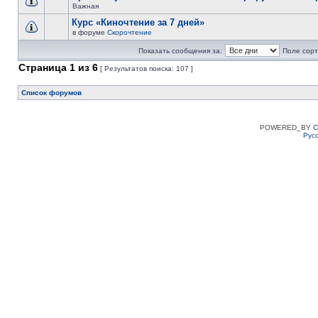
Важная
Курс «Киночтение за 7 дней»
в форуме
Скорочтение
Показать сообщения за:
Поле сорт
Страница
1
из
6
[ Результатов поиска: 107 ]
Список форумов
POWERED_BY
C
Рус