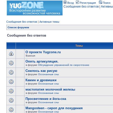
Вход
Регистрация
Поиск
Сообщения без ответов
|
Активны
Сообщения без ответов
|
Активные темы
Список форумов
Сообщения без ответов
Темы
О проекте Yugzone.ru
Важная
Опять артикуляция.
в форуме
Обсуждение упражнений по скорочтению
Снилось как рисую
в форуме
Осознанные сны
Камин и дровишки
в форуме
Осознанные сны
мастопатия молочной железы
в форуме
Осознанные сны
Просветление и йога-сна
в форуме
Осознанные сны
Mangosteen - сироп для похудения
в форуме
Осознанные сны