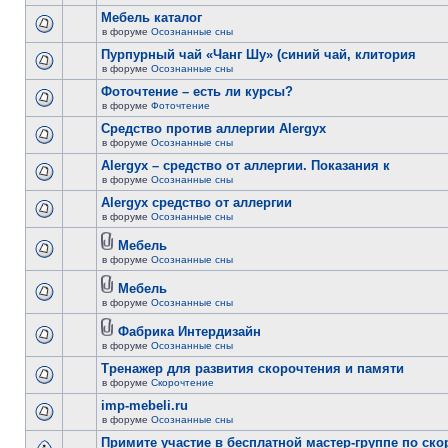
Мебель каталог
в форуме
Осознанные сны
Пурпурный чай «Чанг Шу» (синий чай, клитория
в форуме
Осознанные сны
Фоточтение – есть ли курсы?
в форуме
Фоточтение
Cредство против аллергии Alergyx
в форуме
Осознанные сны
Alergyx – средство от аллергии. Показания к
в форуме
Осознанные сны
Alergyx средство от аллергии
в форуме
Осознанные сны
Мебель
в форуме
Осознанные сны
Мебель
в форуме
Осознанные сны
Фабрика Интердизайн
в форуме
Осознанные сны
Тренажер для развития скорочтения и памяти
в форуме
Скорочтение
imp-mebeli.ru
в форуме
Осознанные сны
Примите участие в бесплатной мастер-группе по ск