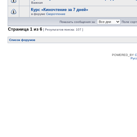
Важная
Курс «Киночтение за 7 дней»
в форуме
Скорочтение
Показать сообщения за:
Поле сорт
Страница
1
из
6
[ Результатов поиска: 107 ]
Список форумов
POWERED_BY
C
Рус