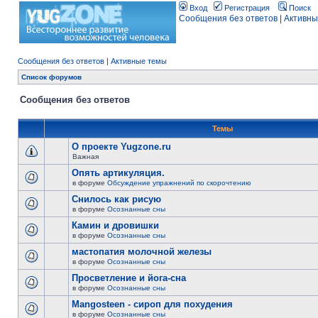
Вход
Регистрация
Поиск
Сообщения без ответов
|
Активны
Сообщения без ответов
|
Активные темы
Список форумов
Сообщения без ответов
Темы
О проекте Yugzone.ru
Важная
Опять артикуляция.
в форуме
Обсуждение упражнений по скорочтению
Снилось как рисую
в форуме
Осознанные сны
Камин и дровишки
в форуме
Осознанные сны
мастопатия молочной железы
в форуме
Осознанные сны
Просветление и йога-сна
в форуме
Осознанные сны
Mangosteen - сироп для похудения
в форуме
Осознанные сны