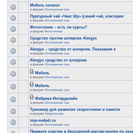
Мебель каталог
в форуме
Осознанные сны
Пурпурный чай «Чанг Шу» (синий чай, клитория
в форуме
Осознанные сны
Фоточтение – есть ли курсы?
в форуме
Фоточтение
Cредство против аллергии Alergyx
в форуме
Осознанные сны
Alergyx – средство от аллергии. Показания к
в форуме
Осознанные сны
Alergyx средство от аллергии
в форуме
Осознанные сны
Мебель
в форуме
Осознанные сны
Мебель
в форуме
Осознанные сны
Фабрика Интердизайн
в форуме
Осознанные сны
Тренажер для развития скорочтения и памяти
в форуме
Скорочтение
imp-mebeli.ru
в форуме
Осознанные сны
Примите участие в бесплатной мастер-группе по ск