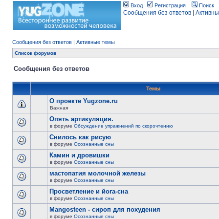
Вход
Регистрация
Поиск
Сообщения без ответов
|
Активны
Сообщения без ответов
|
Активные темы
Список форумов
Сообщения без ответов
Темы
О проекте Yugzone.ru
Важная
Опять артикуляция.
в форуме
Обсуждение упражнений по скорочтению
Снилось как рисую
в форуме
Осознанные сны
Камин и дровишки
в форуме
Осознанные сны
мастопатия молочной железы
в форуме
Осознанные сны
Просветление и йога-сна
в форуме
Осознанные сны
Mangosteen - сироп для похудения
в форуме
Осознанные сны