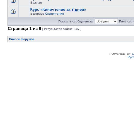
Важная
Курс «Киночтение за 7 дней»
в форуме
Скорочтение
Показать сообщения за:
Поле сорт
Страница
1
из
6
[ Результатов поиска: 107 ]
Список форумов
POWERED_BY
C
Рус