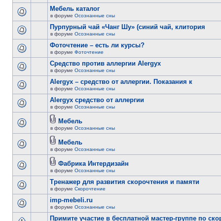
Мебель каталог
в форуме
Осознанные сны
Пурпурный чай «Чанг Шу» (синий чай, клитория
в форуме
Осознанные сны
Фоточтение – есть ли курсы?
в форуме
Фоточтение
Cредство против аллергии Alergyx
в форуме
Осознанные сны
Alergyx – средство от аллергии. Показания к
в форуме
Осознанные сны
Alergyx средство от аллергии
в форуме
Осознанные сны
Мебель
в форуме
Осознанные сны
Мебель
в форуме
Осознанные сны
Фабрика Интердизайн
в форуме
Осознанные сны
Тренажер для развития скорочтения и памяти
в форуме
Скорочтение
imp-mebeli.ru
в форуме
Осознанные сны
Примите участие в бесплатной мастер-группе по ск