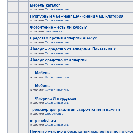
Мебель каталог
в форуме
Осознанные сны
Пурпурный чай «Чанг Шу» (синий чай, клитория
в форуме
Осознанные сны
Фоточтение – есть ли курсы?
в форуме
Фоточтение
Cредство против аллергии Alergyx
в форуме
Осознанные сны
Alergyx – средство от аллергии. Показания к
в форуме
Осознанные сны
Alergyx средство от аллергии
в форуме
Осознанные сны
Мебель
в форуме
Осознанные сны
Мебель
в форуме
Осознанные сны
Фабрика Интердизайн
в форуме
Осознанные сны
Тренажер для развития скорочтения и памяти
в форуме
Скорочтение
imp-mebeli.ru
в форуме
Осознанные сны
Примите участие в бесплатной мастер-группе по ск