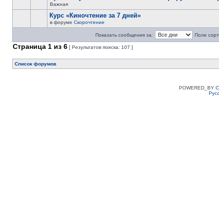
Важная
Курс «Киночтение за 7 дней»
в форуме
Скорочтение
Показать сообщения за:
Поле сорт
Страница
1
из
6
[ Результатов поиска: 107 ]
Список форумов
POWERED_BY
C
Рус