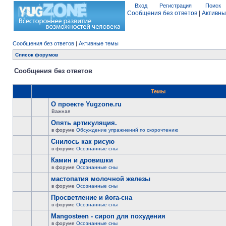
Вход
Регистрация
Поиск
Сообщения без ответов
|
Активны
Сообщения без ответов
|
Активные темы
Список форумов
Сообщения без ответов
Темы
О проекте Yugzone.ru
Важная
Опять артикуляция.
в форуме
Обсуждение упражнений по скорочтению
Снилось как рисую
в форуме
Осознанные сны
Камин и дровишки
в форуме
Осознанные сны
мастопатия молочной железы
в форуме
Осознанные сны
Просветление и йога-сна
в форуме
Осознанные сны
Mangosteen - сироп для похудения
в форуме
Осознанные сны